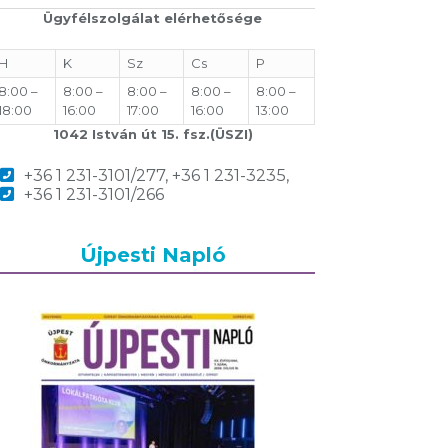
Ügyfélszolgálat elérhetősége
H
K
Sz
Cs
P
8:00 –
8:00 –
8:00 –
8:00 –
8:00 –
18:00
16:00
17:00
16:00
13:00
1042 István út 15. fsz.(ÜSZI)
+36 1 231-3101/277, +36 1 231-3235,
+36 1 231-3101/266
Újpesti Napló