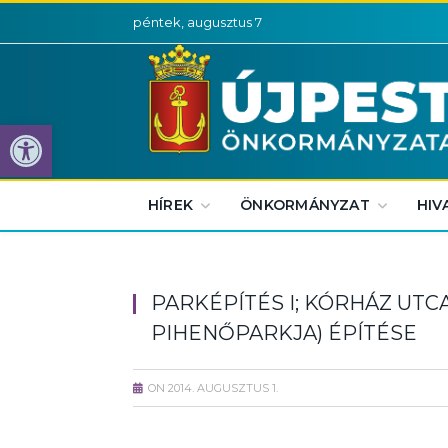
péntek, augusztus 7
Eszköztár megnyitása
HÍREK
ÖNKORMÁNYZAT
HIV
PARKÉPÍTÉS I; KÓRHÁZ UTC
PIHENŐPARKJA) ÉPÍTÉSE
ON
2014. AUGUSZTUS 1.