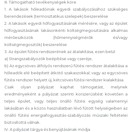
III. Támogatható tevékenységek köre
1. A lakások hőleadóinak egyedi szabályozásához szükséges
berendezések (termosztatikus szelepek) beszerelése
2. A lakások egyedi hőfogyasztásának mérésére, vagy az épület
hőfogyasztásának lakásonkénti költségmegosztására alkalmas
mérőeszközök (hőmennyiségmérők és/vagy
költségmegosztók) beszerelése
3. Az épület fűtési rendszerének az átalakítása, ezen belül:
a) Strangszabályozók beépítése vagy cseréje,
b) Az egycsöves átfolyós rendszerű fűtési rendszer átalakítása a
hőleadók elé beépített átkötő szakaszokkal, vagy az egycsöves
fűtési rendszer helyett új, kétcsöves fűtési rendszer kialakítása.
Csak olyan pályázat kaphat támogatást, melynek
eredményeként a pályázat szerinti korszerűsítést követően a
teljes épület, vagy teljes önálló fűtési egység valamennyi
lakásában és a közös használatban lévő fűtött helyiségeiben az
önálló fűtési energiafogyasztás-szabályozás műszaki feltételei
biztosítottá válnak.
IV. A pályázat tárgya és benyújtásának módja