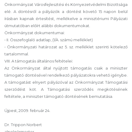
Önkormányzat Városfejlesztési és Környezetvédelmi Bizottsága
elé. A döntésről a pályázók a döntést követő 15 napon belül
írásban kapnak értesítést, mellékelve a minisztériumi Pályázati
útmutatóban előírt alábbi dokumentumokat.
Önkormányzat dokumentumai:
• II. Összefoglaló adatlap, (1/A. számú melléklet)
• Önkormányzati határozat az 5. sz. melléklet szerinti kötelező
tartalommal.
VIII. A támogatás általános feltételei:
Az Önkormányzat által nyújtott támogatás csak a miniszter
támogató döntésével rendelkező pályázatokra vehető igénybe.
A támogatást elnyert pályázóval az Önkormányzat Támogatási
szerződést köt. A Támogatási szerződés megkötésének
feltétele, a miniszter támogató döntésének bemutatása.
Újpest, 2009. február 24.
Dr. Trippon Norbert
alpolgármester