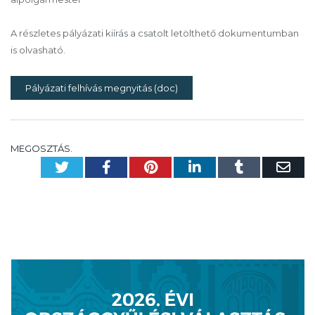
A részletes pályázati kiírás a csatolt letölthető dokumentumban
is olvasható.
Pályázati felhívás megnyitás (doc)
MEGOSZTÁS.
Twitter
Facebook
Pinterest
LinkedIn
Tumblr
Em