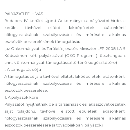
PÁLYÁZATI FELHÍVÁS
Budapest IV. kerület Újpest Önkormányzata pályázatot hirdet a
kerület távhővel ellátott lakóépületek lakásonkénti
hőfogyasztásának szabályozására és mérésére alkalmas
eszközök beszerelésének támogatására
(az Önkormányzati és Területfejlesztési Miniszter LFP-2008-LA-9
Kódszámon kiírt pályázatával (ÖKO-Program ) összhangban,
annak önkormányzati támogatással történő kiegészítésére)
I. A támogatás célja
A támogatás célja a távhővel ellátott lakóépületek lakásonkénti
hőfogyasztásának szabályozására és mérésére alkalmas
eszközök beszerelése.
II. A pályázók köre
Pályázatot nyújthatnak be a társasházak és lakásszövetkezetek
saját tulajdonú, távhővel ellátott épületeik lakásonkénti
hőfogyasztásának szabályozására és mérésére alkalmas
eszközök beszerelésére (a továbbiakban: pályázók).