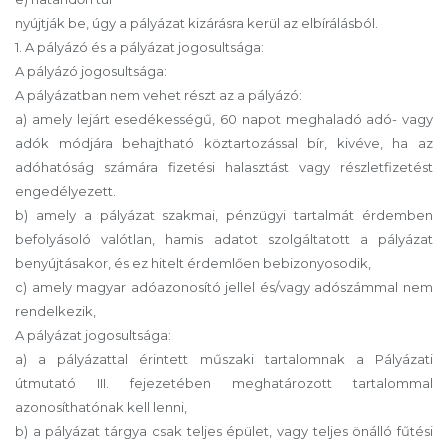
nyújtják be, úgy a pályázat kizárásra kerül az elbírálásból.
1. A pályázó és a pályázat jogosultsága:
A pályázó jogosultsága:
A pályázatban nem vehet részt az a pályázó:
a) amely lejárt esedékességű, 60 napot meghaladó adó- vagy
adók módjára behajtható köztartozással bír, kivéve, ha az
adóhatóság számára fizetési halasztást vagy részletfizetést
engedélyezett.
b) amely a pályázat szakmai, pénzügyi tartalmát érdemben
befolyásoló valótlan, hamis adatot szolgáltatott a pályázat
benyújtásakor, és ez hitelt érdemlően bebizonyosodik,
c) amely magyar adóazonosító jellel és/vagy adószámmal nem
rendelkezik,
A pályázat jogosultsága:
a) a pályázattal érintett műszaki tartalomnak a Pályázati
útmutató III. fejezetében meghatározott tartalommal
azonosíthatónak kell lenni,
b) a pályázat tárgya csak teljes épület, vagy teljes önálló fűtési