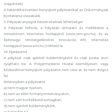
óra(péntek)
A határidőt követően benyújtott pályázatokat az Önkormányzat
bontatlanul visszaküldi.
5. Pályázati anyagok beszerzésének lehetőségei:
A Pályázati felhívás, a Pályázati útmutató és mellékletei a
minisztérium Internetes honlapjáról (www.otm.gov.hu), és az
Építésügyi Minőségellenőrző Innovációs Kht. Internetes
honlapjáról (www.emi.hu ) tölthető le.
VII. Eljárásrend
A pályázat csak ajánlott küldeményként és csak postai úton
nyújtható be. A Polgármesterei Hivatal személyesen, vagy
kézbesítővel benyújtott pályázatot nem vesz át, és nem dolgoz
fel.
Amennyiben a pályázatot
a) nem magyar nyelven,
b) nem az előírt formanyomtatványokon,
c) nem zárt borítékban/csomagban,
d) nem ajánlott küldeményként,
e) határidőn túl