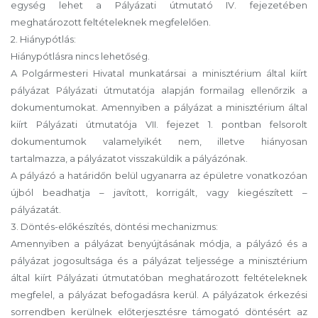
egység lehet a Pályázati útmutató IV. fejezetében
meghatározott feltételeknek megfelelően.
2. Hiánypótlás:
Hiánypótlásra nincs lehetőség.
A Polgármesteri Hivatal munkatársai a minisztérium által kiírt
pályázat Pályázati útmutatója alapján formailag ellenőrzik a
dokumentumokat. Amennyiben a pályázat a minisztérium által
kiírt Pályázati útmutatója VII. fejezet 1. pontban felsorolt
dokumentumok valamelyikét nem, illetve hiányosan
tartalmazza, a pályázatot visszaküldik a pályázónak.
A pályázó a határidőn belül ugyanarra az épületre vonatkozóan
újból beadhatja – javított, korrigált, vagy kiegészített –
pályázatát.
3. Döntés-előkészítés, döntési mechanizmus:
Amennyiben a pályázat benyújtásának módja, a pályázó és a
pályázat jogosultsága és a pályázat teljessége a minisztérium
által kiírt Pályázati útmutatóban meghatározott feltételeknek
megfelel, a pályázat befogadásra kerül. A pályázatok érkezési
sorrendben kerülnek előterjesztésre támogató döntésért az