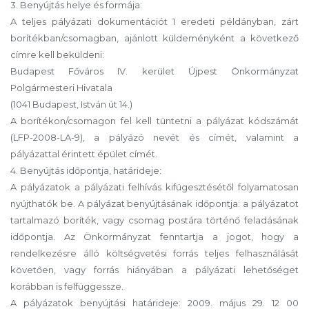
3. Benyújtás helye és formája:
A teljes pályázati dokumentációt 1 eredeti példányban, zárt
borítékban/csomagban, ajánlott küldeményként a következő
címre kell beküldeni:
Budapest Főváros IV. kerület Újpest Önkormányzat
Polgármesteri Hivatala
(1041 Budapest, István út 14.)
A borítékon/csomagon fel kell tüntetni a pályázat kódszámát
(LFP-2008-LA-9), a pályázó nevét és címét, valamint a
pályázattal érintett épület címét.
4. Benyújtás időpontja, határideje:
A pályázatok a pályázati felhívás kifügesztésétől folyamatosan
nyújthatók be. A pályázat benyújtásának időpontja: a pályázatot
tartalmazó boríték, vagy csomag postára történő feladásának
időpontja. Az Önkormányzat fenntartja a jogot, hogy a
rendelkezésre álló költségvetési forrás teljes felhasználását
követően, vagy forrás hiányában a pályázati lehetőséget
korábban is felfüggessze.
A pályázatok benyújtási határideje: 2009. május 29. 12 00