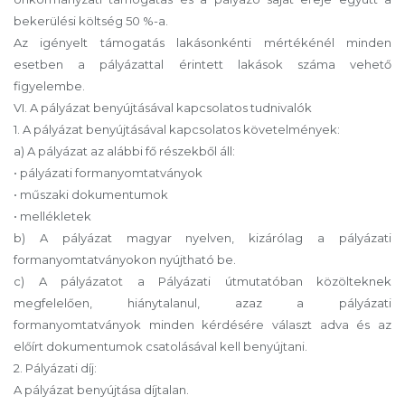
bekerülési költség 50 %-a.
Az igényelt támogatás lakásonkénti mértékénél minden
esetben a pályázattal érintett lakások száma vehető
figyelembe.
VI. A pályázat benyújtásával kapcsolatos tudnivalók
1. A pályázat benyújtásával kapcsolatos követelmények:
a) A pályázat az alábbi fő részekből áll:
• pályázati formanyomtatványok
• műszaki dokumentumok
• mellékletek
b) A pályázat magyar nyelven, kizárólag a pályázati
formanyomtatványokon nyújtható be.
c) A pályázatot a Pályázati útmutatóban közölteknek
megfelelően, hiánytalanul, azaz a pályázati
formanyomtatványok minden kérdésére választ adva és az
előírt dokumentumok csatolásával kell benyújtani.
2. Pályázati díj:
A pályázat benyújtása díjtalan.