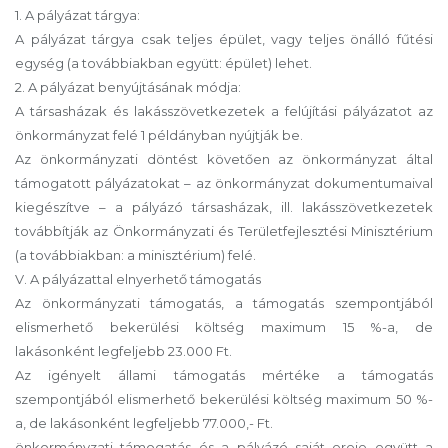
1. A pályázat tárgya:
A pályázat tárgya csak teljes épület, vagy teljes önálló fűtési
egység (a továbbiakban együtt: épület) lehet.
2. A pályázat benyújtásának módja:
A társasházak és lakásszövetkezetek a felújítási pályázatot az
önkormányzat felé 1 példányban nyújtják be.
Az önkormányzati döntést követően az önkormányzat által
támogatott pályázatokat – az önkormányzat dokumentumaival
kiegészítve – a pályázó társasházak, ill. lakásszövetkezetek
továbbítják az Önkormányzati és Területfejlesztési Minisztérium
(a továbbiakban: a minisztérium) felé.
V. A pályázattal elnyerhető támogatás
Az önkormányzati támogatás, a támogatás szempontjából
elismerhető bekerülési költség maximum 15 %-a, de
lakásonként legfeljebb 23.000 Ft.
Az igényelt állami támogatás mértéke a támogatás
szempontjából elismerhető bekerülési költség maximum 50 %-
a, de lakásonként legfeljebb 77.000,- Ft.
önkormányzati támogatás és a pályázó saját ereje együtt a