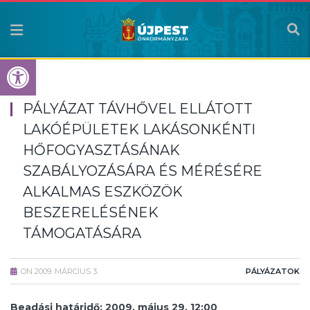
Eszköztár megnyitása
PÁLYÁZAT TÁVHŐVEL ELLÁTOTT
LAKÓÉPÜLETEK LAKÁSONKÉNTI
HŐFOGYASZTÁSÁNAK
SZABÁLYOZÁSÁRA ÉS MÉRÉSÉRE
ALKALMAS ESZKÖZÖK
BESZERELÉSÉNEK
TÁMOGATÁSÁRA
ON
2009. MÁRCIUS 3.
PÁLYÁZATOK
Beadási határidő: 2009. május 29. 12:00