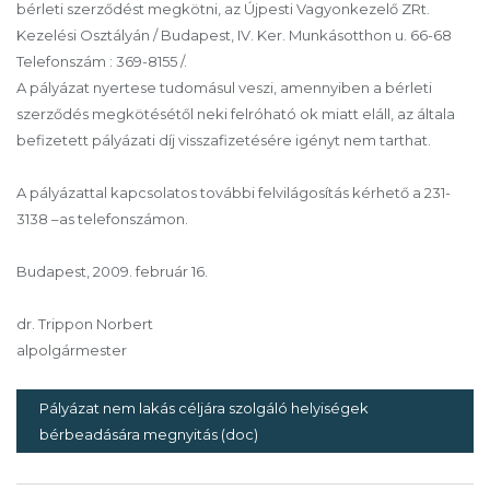
bérleti szerződést megkötni, az Újpesti Vagyonkezelő ZRt.
Kezelési Osztályán / Budapest, IV. Ker. Munkásotthon u. 66-68
Telefonszám : 369-8155 /.
A pályázat nyertese tudomásul veszi, amennyiben a bérleti
szerződés megkötésétől neki felróható ok miatt eláll, az általa
befizetett pályázati díj visszafizetésére igényt nem tarthat.
A pályázattal kapcsolatos további felvilágosítás kérhető a 231-
3138 –as telefonszámon.
Budapest, 2009. február 16.
dr. Trippon Norbert
alpolgármester
Pályázat nem lakás céljára szolgáló helyiségek
bérbeadására megnyitás (doc)