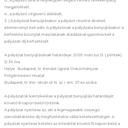
megjelölését,
e., a pályázó cégszerű aláírását,
3. ) A pályázat benyújtásakor a pályázó részére átvételi
elismervényt kell adni. A pályázónak a pályázata benyújtásakor a
befizetési bizonylat másolatának átadásával igazolnia kell a
pályázati díj befizetését.
A pályázat benyújtásának határideje: 2009. március 13. ( péntek)
12 30 óra
Helye : Budapest, IV. Kerület Újpest Önkormányzat
Polgármesteri Hivatal
Budapest, IV. Ker. István út 14. sz. I. em. 37-es szoba.
A pályázatok kiértékelése a pályázat benyújtási határidejét
követő 8 napon belül történik.
A pályázat nyertese az, aki a legmagasabb összegű
szerződéskötési díj megfizetésére vállal kötelezettséget. A
pályázat nyertese köteles az értesítést követő 15 napon belül a