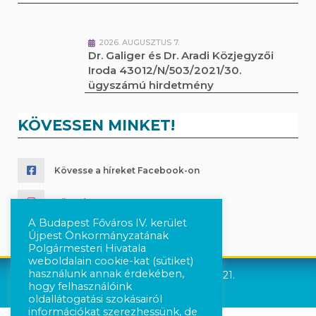
2026. AUGUSZTUS 7.
Dr. Galiger és Dr. Aradi Közjegyzői
Iroda 43012/N/503/2021/30.
ügyszámú hirdetmény
KÖVESSEN MINKET!
Kövesse a híreket Facebook-on
Követés Instagram-on
A Budapest Főváros IV. kerület
Újpest Önkormányzatának
Polgármesteri Hivatala
weboldalain cookie-kat (sütiket)
használunk annak érdekében,
Újpest Önkormányzata © 2021.
hogy felhasználóink
oldallátogatási szokásairól
információkat szerezhessünk, de