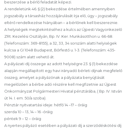
beszerzése a bérlő feladatát képezi.
A rendeletünk 46. § (2) bekezdése értelmében amennyiben
jogszabály a társasház hozzájárulását írja elő, úgy – jogszabály
eltérő rendelkezése hiányában – a bérlőnek kell beszereznie.
A helyiségek megtekintéséhez a kulcs az Újpesti Vagyonkezelő
ZRt. Kezelési Osztályán, Bp. IV. Ker. Munkásotthon u. 66-68.
(Telefonszám: 369-8155), a 32, 33, 34 sorszám alatti helyiségek
kulcsa a GI 1048 Budapest, Bőrfestő u. 1-3. (Telefonszám: 435-
9008) szám alatt vehető át.
A pályázati díj összege az adott helyiségre 23. § (1) bekezdése
alapján megállapított egy havi irányadó bérleti díjnak megfelelő
összeg, amelyet a pályázónak a pályázata benyújtását
megelőzően a bérbe adó részére kell megfizetnie az Újpest
Önkormányzat Polgármesteri Hivatal pénztárába, ( Bp. IV. István
út 14. I. em. 50/a szoba).
Pénztár nyitvatartási ideje: hétfő 14 –17 – óráig
szerda 10 – 13, 14 – 16 -óráig
péntek 9 – 12 – óráig
A nyertes pályázó esetében a pályázati díj a szerződéskötési díj