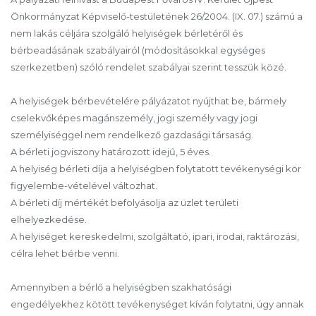
Önkormányzat Képviselő-testületének 26/2004. (IX. 07.) számú a
nem lakás céljára szolgáló helyiségek bérletéről és
bérbeadásának szabályairól (módosításokkal egységes
szerkezetben) szóló rendelet szabályai szerint tesszük közé.
A helyiségek bérbevételére pályázatot nyújthat be, bármely
cselekvőképes magánszemély, jogi személy vagy jogi
személyiséggel nem rendelkező gazdasági társaság.
A bérleti jogviszony határozott idejű, 5 éves.
A helyiség bérleti díja a helyiségben folytatott tevékenységi kör
figyelembe-vételével változhat.
A bérleti díj mértékét befolyásolja az üzlet területi
elhelyezkedése.
A helyiséget kereskedelmi, szolgáltató, ipari, irodai, raktározási,
célra lehet bérbe venni.
Amennyiben a bérlő a helyiségben szakhatósági
engedélyekhez kötött tevékenységet kíván folytatni, úgy annak