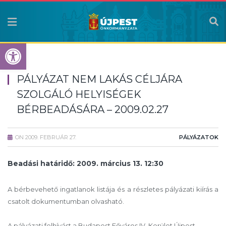
Eszköztár megnyitása
PÁLYÁZAT NEM LAKÁS CÉLJÁRA
SZOLGÁLÓ HELYISÉGEK
BÉRBEADÁSÁRA – 2009.02.27
ON
2009. FEBRUÁR 27.
PÁLYÁZATOK
Beadási határidő: 2009. március 13. 12:30
A bérbevehető ingatlanok listája és a részletes pályázati kiírás a
csatolt dokumentumban olvasható.
A pályázati felhívást a Budapest Főváros IV. Kerület Újpest