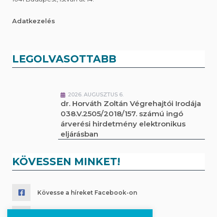
Adatkezelés
LEGOLVASOTTABB
2026. AUGUSZTUS 6.
dr. Horváth Zoltán Végrehajtói Irodája
038.V.2505/2018/157. számú ingó
árverési hirdetmény elektronikus
eljárásban
KÖVESSEN MINKET!
Kövesse a híreket Facebook-on
Követés Instagram-on