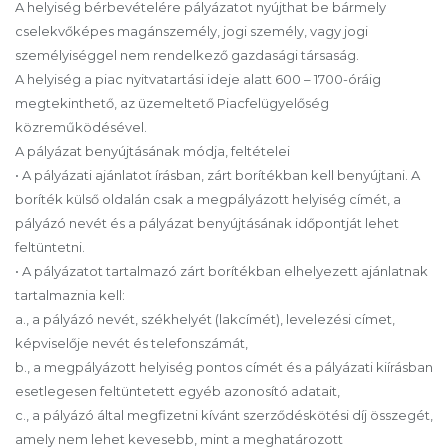
A helyiség bérbevételére pályázatot nyújthat be bármely
cselekvőképes magánszemély, jogi személy, vagy jogi
személyiséggel nem rendelkező gazdasági társaság.
A helyiség a piac nyitvatartási ideje alatt 600 – 1700-óráig
megtekinthető, az üzemeltető Piacfelügyelőség
közreműködésével.
A pályázat benyújtásának módja, feltételei
• A pályázati ajánlatot írásban, zárt borítékban kell benyújtani. A
boríték külső oldalán csak a megpályázott helyiség címét, a
pályázó nevét és a pályázat benyújtásának időpontját lehet
feltüntetni.
• A pályázatot tartalmazó zárt borítékban elhelyezett ajánlatnak
tartalmaznia kell:
a., a pályázó nevét, székhelyét (lakcímét), levelezési címet,
képviselője nevét és telefonszámát,
b., a megpályázott helyiség pontos címét és a pályázati kiírásban
esetlegesen feltüntetett egyéb azonosító adatait,
c., a pályázó által megfizetni kívánt szerződéskötési díj összegét,
amely nem lehet kevesebb, mint a meghatározott