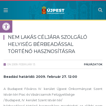
Eszköztár megnyitása
NEM LAKÁS CÉLJÁRA SZOLGÁLÓ
HELYISÉG BÉRBEADÁSSAL
TÖRTÉNŐ HASZNOSÍTÁSRA
ON
2009. FEBRUÁR 13.
PÁLYÁZATOK
Beadási határidő: 2009. február 27. 12:00
A Budapest Főváros IV. kerület Újpest Önkormányzat Szent
István téri Piac és Vásárcsarnok Felügyelősége
/ Budapest, IV. kerület Szent István tér/
bérbeadással történő hasznosításra meghirdeti az alábbi nem