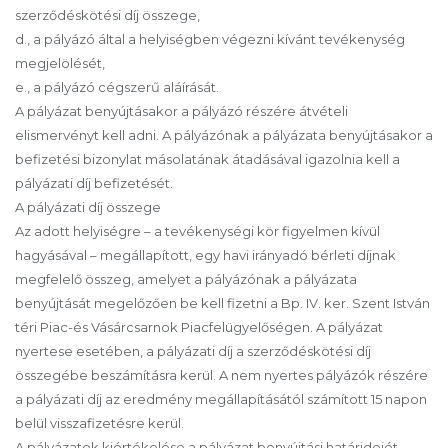
szerződéskötési díj összege,
d., a pályázó által a helyiségben végezni kívánt tevékenység
megjelölését,
e., a pályázó cégszerű aláírását.
A pályázat benyújtásakor a pályázó részére átvételi
elismervényt kell adni. A pályázónak a pályázata benyújtásakor a
befizetési bizonylat másolatának átadásával igazolnia kell a
pályázati díj befizetését.
A pályázati díj összege
Az adott helyiségre – a tevékenységi kör figyelmen kívül
hagyásával – megállapított, egy havi irányadó bérleti díjnak
megfelelő összeg, amelyet a pályázónak a pályázata
benyújtását megelőzően be kell fizetni a Bp. IV. ker. Szent István
téri Piac-és Vásárcsarnok Piacfelügyelőségen. A pályázat
nyertese esetében, a pályázati díj a szerződéskötési díj
összegébe beszámításra kerül. A nem nyertes pályázók részére
a pályázati díj az eredmény megállapításától számított 15 napon
belül visszafizetésre kerül.
A pályázatok kiértékelése a pályázat benyújtási határidejét