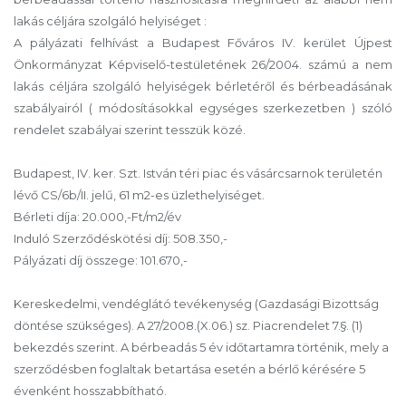
lakás céljára szolgáló helyiséget :
A pályázati felhívást a Budapest Főváros IV. kerület Újpest
Önkormányzat Képviselő-testületének 26/2004. számú a nem
lakás céljára szolgáló helyiségek bérletéről és bérbeadásának
szabályairól ( módosításokkal egységes szerkezetben ) szóló
rendelet szabályai szerint tesszük közé.
Budapest, IV. ker. Szt. István téri piac és vásárcsarnok területén
lévő CS/6b/II. jelű, 61 m2-es üzlethelyiséget.
Bérleti díja: 20.000,-Ft/m2/év
Induló Szerződéskötési díj: 508.350,-
Pályázati díj összege: 101.670,-
Kereskedelmi, vendéglátó tevékenység (Gazdasági Bizottság
döntése szükséges). A 27/2008.(X.06.) sz. Piacrendelet 7.§. (1)
bekezdés szerint. A bérbeadás 5 év időtartamra történik, mely a
szerződésben foglaltak betartása esetén a bérlő kérésére 5
évenként hosszabbítható.