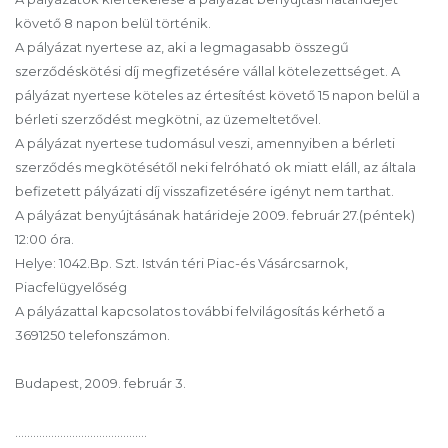
követő 8 napon belül történik.
A pályázat nyertese az, aki a legmagasabb összegű
szerződéskötési díj megfizetésére vállal kötelezettséget. A
pályázat nyertese köteles az értesítést követő 15 napon belül a
bérleti szerződést megkötni, az üzemeltetővel.
A pályázat nyertese tudomásul veszi, amennyiben a bérleti
szerződés megkötésétől neki felróható ok miatt eláll, az általa
befizetett pályázati díj visszafizetésére igényt nem tarthat.
A pályázat benyújtásának határideje 2009. február 27.(péntek)
12:00 óra.
Helye: 1042.Bp. Szt. István téri Piac-és Vásárcsarnok,
Piacfelügyelőség
A pályázattal kapcsolatos további felvilágosítás kérhető a
3691250 telefonszámon.
Budapest, 2009. február 3.
……………………………………..