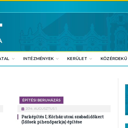
ATAL
INTÉZMÉNYEK
KERÜLET
KÖZÉRDEKŰ
ÉPÍTÉSI BERUHÁZÁS
2014. AUGUSZTUS 1.
Parképítés I; Kórház utcai szabadidőkert
(Idősek pihenőparkja) építése