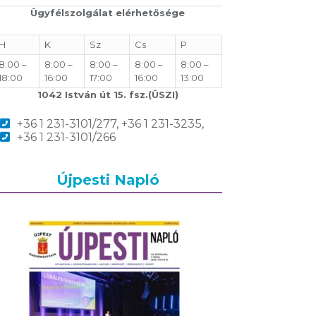
Ügyfélszolgálat elérhetősége
H
K
Sz
Cs
P
8:00 –
8:00 –
8:00 –
8:00 –
8:00 –
18:00
16:00
17:00
16:00
13:00
1042 István út 15. fsz.(ÜSZI)
+36 1 231-3101/277, +36 1 231-3235,
+36 1 231-3101/266
Újpesti Napló