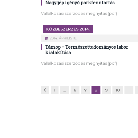
Nagygép igényű parkfenntartás
Vállalkozási szerződés megnyitás (pdf)
KÖZBESZERZÉS 2014.
2014. ÁPRILIS 18.
Támop – Természettudományos labor
kialakítása
Vállalkozási szerződés megnyitás (pdf)
Előző
1
…
6
7
8
9
10
…