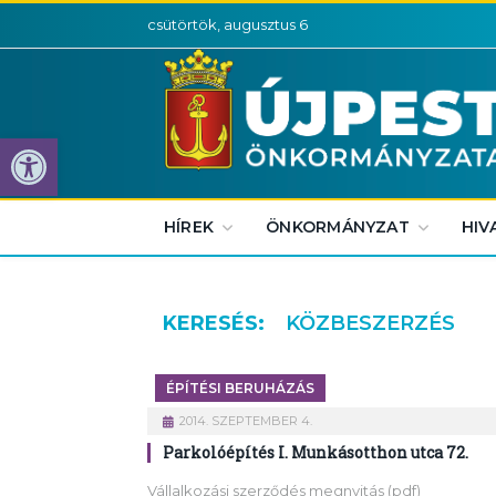
csütörtök, augusztus 6
Eszköztár megnyitása
HÍREK
ÖNKORMÁNYZAT
HIV
KERESÉS:
KÖZBESZERZÉS
ÉPÍTÉSI BERUHÁZÁS
2014. SZEPTEMBER 4.
Parkolóépítés I. Munkásotthon utca 72.
Vállalkozási szerződés megnyitás (pdf)