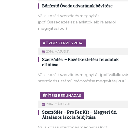
Bőrfestő Óvoda udvarának bővítése
Vállalkozási szerződés megnyitás
(pdf)Összegezés az ajánlatok elbírálásáról
megnyitás (pdf)
KÖZBESZERZÉS 2014.
2014. MÁJUS 21.
Szerződés: – Közétkeztetési feladatok
ellátása
Vállalkozási szerződés megnyitás (pdf)Vállalkozás
szerződés 1. számú módosítása megnyitás (PDF)
ÉPÍTÉSI BERUHÁZÁS
2014. MÁJUS 20.
Szerződés – Pro Fez Kft – Megyeri úti
Általános Iskola felújítása
Vállalkozási szerződés megnyitás (pdf)