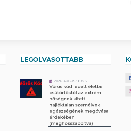
LEGOLVASOTTABB
K
2026. AUGUSZTUS 5.
Vörös kód lépett életbe
csütörtöktől az extrém
hőségnek kitett
hajléktalan személyek
egészségének megóvása
érdekében
(meghosszabbítva)