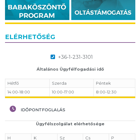
ELÉRHETŐSÉG
+36-1-231-3101
Általános Ügyfélfogadási idő
Hétfő
Szerda
Péntek
14:00-18:00
10:00-17:00
8:00-12:30
IDŐPONTFOGLALÁS
Ügyfélszolgálat elérhetősége
H
K
Sz
Cs
P