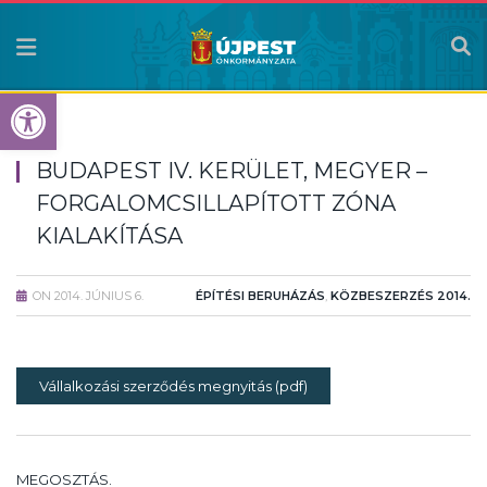
Eszköztár megnyitása
BUDAPEST IV. KERÜLET, MEGYER –
FORGALOMCSILLAPÍTOTT ZÓNA
KIALAKÍTÁSA
ON
2014. JÚNIUS 6.
ÉPÍTÉSI BERUHÁZÁS
,
KÖZBESZERZÉS 2014.
Vállalkozási szerződés megnyitás (pdf)
MEGOSZTÁS.