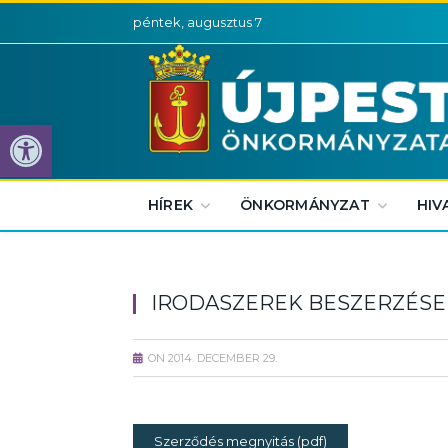
péntek, augusztus 7
Eszköztár megnyitása
HÍREK
ÖNKORMÁNYZAT
HIV
IRODASZEREK BESZERZÉSE 
ON
2014. DECEMBER 29.
Szerződés megnyitás (pdf)