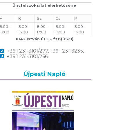
Ügyfélszolgálat elérhetősége
H
K
Sz
Cs
P
8:00 –
8:00 –
8:00 –
8:00 –
8:00 –
18:00
16:00
17:00
16:00
13:00
1042 István út 15. fsz.(ÜSZI)
+36 1 231-3101/277, +36 1 231-3235,
+36 1 231-3101/266
Újpesti Napló