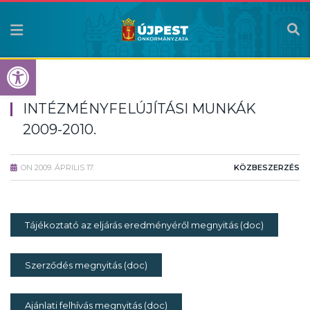
Eszköztár megnyitása
INTÉZMÉNYFELÚJÍTÁSI MUNKÁK
2009-2010.
ON
2009. ÁPRILIS 17.
KÖZBESZERZÉS
Tájékoztató az eljárás eredményéről megnyitás (doc)
Szerződés megnyitás (doc)
Ajánlati felhívás megnyitás (doc)