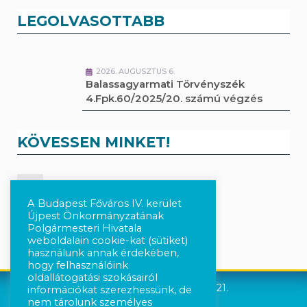
LEGOLVASOTTABB
2026. AUGUSZTUS 6.
Balassagyarmati Törvényszék
4.Fpk.60/2025/20. számú végzés
KÖVESSEN MINKET!
Kövesse a híreket Facebook-on
A Budapest Főváros IV. kerület
Újpest Önkormányzatának
Követés Instagram-on
Polgármesteri Hivatala
weboldalain cookie-kat (sütiket)
használunk annak érdekében,
hogy felhasználóink
oldallátogatási szokásairól
Újpest Önkormányzata © 2021.
információkat szerezhessünk, de
nem tárolunk személyes