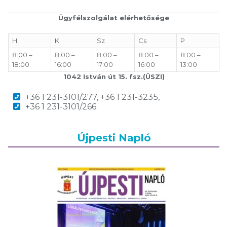
Ügyfélszolgálat elérhetősége
H
K
Sz
Cs
P
8:00 –
8:00 –
8:00 –
8:00 –
8:00 –
18:00
16:00
17:00
16:00
13:00
1042 István út 15. fsz.(ÜSZI)
+36 1 231-3101/277, +36 1 231-3235,
+36 1 231-3101/266
Újpesti Napló