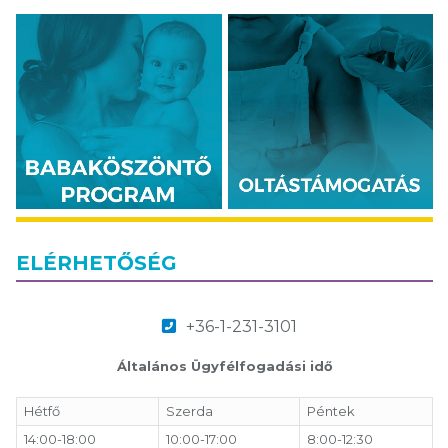
ELÉRHETŐSÉG
+36-1-231-3101
Általános Ügyfélfogadási idő
Hétfő
Szerda
Péntek
14:00-18:00
10:00-17:00
8:00-12:30