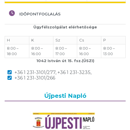
IDŐPONTFOGLALÁS
Ügyfélszolgálat elérhetősége
H
K
Sz
Cs
P
8:00 –
8:00 –
8:00 –
8:00 –
8:00 –
18:00
16:00
17:00
16:00
13:00
1042 István út 15. fsz.(ÜSZI)
+36 1 231-3101/277, +36 1 231-3235,
+36 1 231-3101/266
Újpesti Napló