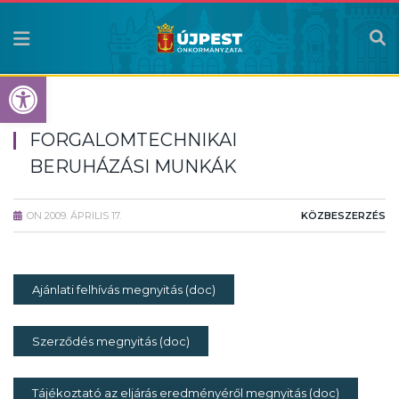
Eszköztár megnyitása
FORGALOMTECHNIKAI
BERUHÁZÁSI MUNKÁK
ON
2009. ÁPRILIS 17.
KÖZBESZERZÉS
Ajánlati felhívás megnyitás (doc)
Szerződés megnyitás (doc)
Tájékoztató az eljárás eredményéről megnyitás (doc)