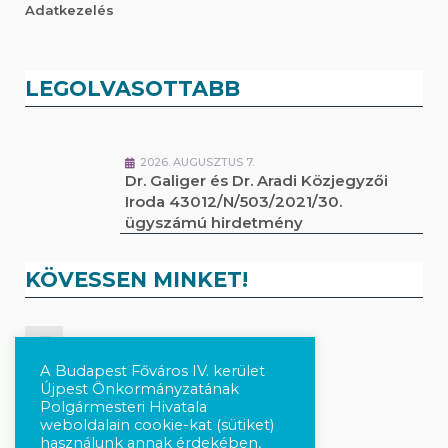
Adatkezelés
LEGOLVASOTTABB
2026. AUGUSZTUS 7.
Dr. Galiger és Dr. Aradi Közjegyzői
Iroda 43012/N/503/2021/30.
ügyszámú hirdetmény
KÖVESSEN MINKET!
Kövesse a híreket Facebook-on
A Budapest Főváros IV. kerület
Újpest Önkormányzatának
Követés Instagram-on
Polgármesteri Hivatala
weboldalain cookie-kat (sütiket)
használunk annak érdekében,