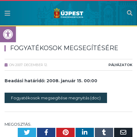
Eszköztár megnyitása
FOGYATÉKOSOK MEGSEGÍTÉSÉRE
ON
2007. DECEMBER 12.
PÁLYÁZATOK
Beadási határidő: 2008. január 15. 00:00
Fogyatékosok megsegítése megnyitás (doc)
MEGOSZTÁS.
Twitter
Facebook
Pinterest
LinkedIn
Tumblr
Em