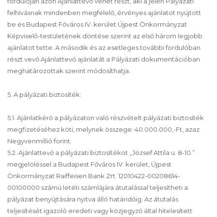
fordulóján azon Ajánlattevő vehet részt, aki a jelen Pályázati
felhívásnak mindenben megfelelő, érvényes ajánlatot nyújtott
be és Budapest Főváros IV. kerület Újpest Önkormányzat
Képviselő-testületének döntése szerint az első három legjobb
ajánlatot tette. A második és az esetleges további fordulóban
részt vevő Ajánlattevő ajánlatát a Pályázati dokumentációban
meghatározottak szerint módosíthatja.
5. A pályázati biztosíték:
5.1. Ajánlatkérő a pályázaton való részvételt pályázati biztosíték
megfizetéséhez köti, melynek összege: 40.000.000,-Ft, azaz
Negyvenmillió forint.
5.2. Ajánlattevő a pályázati biztosítékot „József Attila u. 8-10.”
megjelöléssel a Budapest Főváros IV. kerület, Újpest
Önkormányzat Raiffeisen Bank Zrt. 12010422-00208614-
00100000 számú letéti számlájára átutalással teljesítheti a
pályázat benyújtására nyitva álló határidőig. Az átutalás
teljesítését igazoló eredeti vagy közjegyző által hitelesített