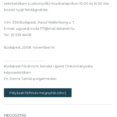
tekintetében a Lebonyolító munkanapokon 10:00 és 14:00 óra
között nyújt felvilágosítást:
Cím: 1136 Budapest, Raoul Wallenberg u. 7.
E-mail: ugyvedi.iroda.177@mail.datanet.hu
Tel.: (1) 339-8438
Budapest, 2008. november 14.
……………………………………………..
Budapest Főváros IV. kerület Újpest Önkormányzata
képviseletében:
Dr. Derce Tamás polgármester
Pályázati felhívás megnyitás (doc)
MEGOSZTÁS.