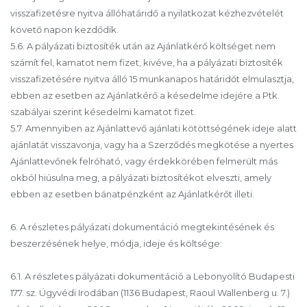
visszafizetésre nyitva állóhatáridő a nyilatkozat kézhezvételét
követő napon kezdődik.
5.6. A pályázati biztosíték után az Ajánlatkérő költséget nem
számít fel, kamatot nem fizet, kivéve, ha a pályázati biztosíték
visszafizetésére nyitva álló 15 munkanapos határidőt elmulasztja,
ebben az esetben az Ajánlatkérő a késedelme idejére a Ptk.
szabályai szerint késedelmi kamatot fizet.
5.7. Amennyiben az Ajánlattevő ajánlati kötöttségének ideje alatt
ajánlatát visszavonja, vagy ha a Szerződés megkötése a nyertes
Ajánlattevőnek felróható, vagy érdekkörében felmerült más
okból hiúsulna meg, a pályázati biztosítékot elveszti, amely
ebben az esetben bánatpénzként az Ajánlatkérőt illeti.
6. A részletes pályázati dokumentáció megtekintésének és
beszerzésének helye, módja, ideje és költsége:
6.1. A részletes pályázati dokumentáció a Lebonyolító Budapesti
177. sz. Ügyvédi Irodában (1136 Budapest, Raoul Wallenberg u. 7.)