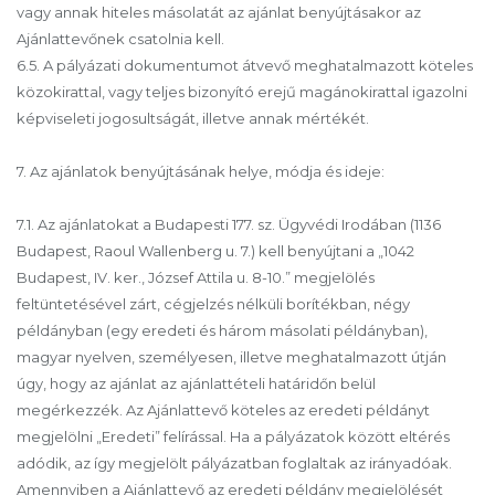
vagy annak hiteles másolatát az ajánlat benyújtásakor az
Ajánlattevőnek csatolnia kell.
6.5. A pályázati dokumentumot átvevő meghatalmazott köteles
közokirattal, vagy teljes bizonyító erejű magánokirattal igazolni
képviseleti jogosultságát, illetve annak mértékét.
7. Az ajánlatok benyújtásának helye, módja és ideje:
7.1. Az ajánlatokat a Budapesti 177. sz. Ügyvédi Irodában (1136
Budapest, Raoul Wallenberg u. 7.) kell benyújtani a „1042
Budapest, IV. ker., József Attila u. 8-10.” megjelölés
feltüntetésével zárt, cégjelzés nélküli borítékban, négy
példányban (egy eredeti és három másolati példányban),
magyar nyelven, személyesen, illetve meghatalmazott útján
úgy, hogy az ajánlat az ajánlattételi határidőn belül
megérkezzék. Az Ajánlattevő köteles az eredeti példányt
megjelölni „Eredeti” felírással. Ha a pályázatok között eltérés
adódik, az így megjelölt pályázatban foglaltak az irányadóak.
Amennyiben a Ajánlattevő az eredeti példány megjelölését