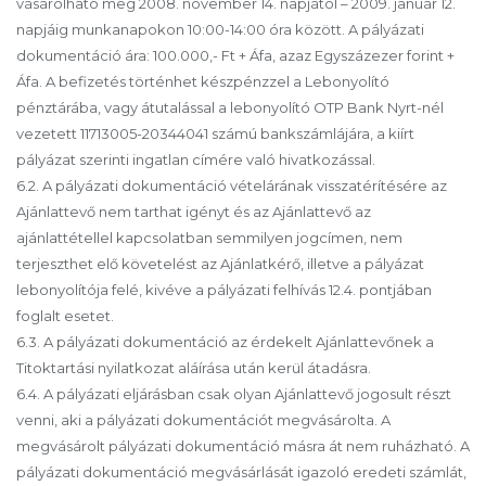
vásárolható meg 2008. november 14. napjától – 2009. január 12.
napjáig munkanapokon 10:00-14:00 óra között. A pályázati
dokumentáció ára: 100.000,- Ft + Áfa, azaz Egyszázezer forint +
Áfa. A befizetés történhet készpénzzel a Lebonyolító
pénztárába, vagy átutalással a lebonyolító OTP Bank Nyrt-nél
vezetett 11713005-20344041 számú bankszámlájára, a kiírt
pályázat szerinti ingatlan címére való hivatkozással.
6.2. A pályázati dokumentáció vételárának visszatérítésére az
Ajánlattevő nem tarthat igényt és az Ajánlattevő az
ajánlattétellel kapcsolatban semmilyen jogcímen, nem
terjeszthet elő követelést az Ajánlatkérő, illetve a pályázat
lebonyolítója felé, kivéve a pályázati felhívás 12.4. pontjában
foglalt esetet.
6.3. A pályázati dokumentáció az érdekelt Ajánlattevőnek a
Titoktartási nyilatkozat aláírása után kerül átadásra.
6.4. A pályázati eljárásban csak olyan Ajánlattevő jogosult részt
venni, aki a pályázati dokumentációt megvásárolta. A
megvásárolt pályázati dokumentáció másra át nem ruházható. A
pályázati dokumentáció megvásárlását igazoló eredeti számlát,