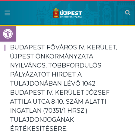
Eszköztár megnyitása
BUDAPEST FŐVÁROS IV. KERÜLET,
ÚJPEST ÖNKORMÁNYZATA
NYILVÁNOS, TÖBBFORDULÓS
PÁLYÁZATOT HIRDET A
TULAJDONÁBAN LÉVŐ 1042
BUDAPEST IV. KERÜLET JÓZSEF
ATTILA UTCA 8-10. SZÁM ALATTI
INGATLAN (70351/1 HRSZ.)
TULAJDONJOGÁNAK
ÉRTÉKESÍTÉSÉRE.