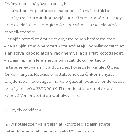
Érvénytelen a pályázati ajánlat, ha
– a kiírásban meghatározott határidő után nyújtották be,
– a pályázati biztosítékot az ajánlattevő nem bocsátotta, vagy
nem az előírtaknak megfelelően bocsátotta az Ajánlatkérő
rendelkezésére,
– az ajánlattevő az árat nem egyértelműen határozta meg,
– ha az Ajánlattevő nem tett kötelező erejű jognyilatkozatot az
ajánlatával kapcsolatban, vagy nem vállalt ajánlati kötöttséget,
– az ajánlat nem felel meg a pályázati dokumentáció
feltételeinek, valamint a Budapest Főváros IV. kerület Újpest
Önkormányzat Képviselő-testületének az Önkormányzat
tulajdonában lévő vagyonnal való gazdálkodás és rendelkezés
szabályiról szóló 22/2006. (XI.15.) rendeletének mellékletét
képező Versenyeztetési szabályzatnak.
12. Egyéb kérdések:
12.1. A kötelezően vállalt ajánlati kötöttség az ajánlattételi
határidő lejártának napját követő 120 naptári nap.