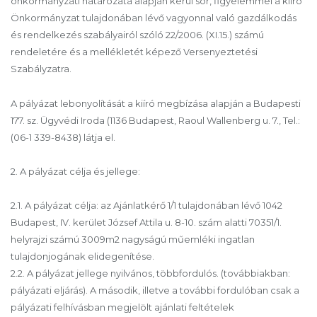
önkormányzati határozata alapján kerül sor, figyelemmel a kiíró
Önkormányzat tulajdonában lévő vagyonnal való gazdálkodás
és rendelkezés szabályairól szóló 22/2006. (XI.15.) számú
rendeletére és a mellékletét képező Versenyeztetési
Szabályzatra.
A pályázat lebonyolítását a kiíró megbízása alapján a Budapesti
177. sz. Ügyvédi Iroda (1136 Budapest, Raoul Wallenberg u. 7., Tel.:
(06-1 339-8438) látja el.
2. A pályázat célja és jellege:
2.1. A pályázat célja: az Ajánlatkérő 1/1 tulajdonában lévő 1042
Budapest, IV. kerület József Attila u. 8-10. szám alatti 70351/1.
helyrajzi számú 3009m2 nagyságú műemléki ingatlan
tulajdonjogának elidegenítése.
2.2. A pályázat jellege nyilvános, többfordulós. (továbbiakban:
pályázati eljárás). A második, illetve a további fordulóban csak a
pályázati felhívásban megjelölt ajánlati feltételek