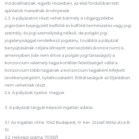
módosíthatóak, egyéb részeiben, az első fordulóban tett
ajánlatok maradnak érvényesek.
2.3. A pályázaton részt vehet bármely a cégjegyzékbe
jogerősen bejegyzett belföldi és külföldi természetes vagy jogi
személy, és jogi személyiség nélküli, de polgári jogi
jogalanyisággal rendelkező jogalany, továbbá a pályázat
benyújtásának céljára létrejött szerveződés (konzorcium) is,
amennyiben (ide nem értve a polgári jogi társaságot) a
konzorcium valamely tagja korlátlan felelősséget vállal a
konzorcium többi tagjának a konzorcium tagjaként kifejtett
tevékenységéért, nyilatkozataiért. Előtársaságok az Eljárásban
nem vehetnek részt.
2.4. A pályázat nyelve: magyar.
3. A pályázat tárgyát képező ingatlan adatai:
3.1. Az ingatlan címe: 1042 Budapest, IV. ker. József Attila utca 8-
10.
3.2. Helyrajzi száma: 70351/1.