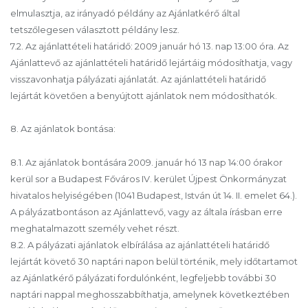
elmulasztja, az irányadó példány az Ajánlatkérő által
tetszőlegesen választott példány lesz.
7.2. Az ajánlattételi határidő: 2009 január hó 13. nap 13:00 óra. Az
Ajánlattevő az ajánlattételi határidő lejártáig módosíthatja, vagy
visszavonhatja pályázati ajánlatát. Az ajánlattételi határidő
lejártát követően a benyújtott ajánlatok nem módosíthatók.
8. Az ajánlatok bontása:
8.1. Az ajánlatok bontására 2009. január hó 13 nap 14:00 órakor
kerül sor a Budapest Főváros IV. kerület Újpest Önkormányzat
hivatalos helyiségében (1041 Budapest, István út 14. II. emelet 64.).
A pályázatbontáson az Ajánlattevő, vagy az általa írásban erre
meghatalmazott személy vehet részt.
8.2. A pályázati ajánlatok elbírálása az ajánlattételi határidő
lejártát követő 30 naptári napon belül történik, mely időtartamot
az Ajánlatkérő pályázati fordulónként, legfeljebb további 30
naptári nappal meghosszabbíthatja, amelynek következtében