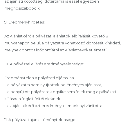
az ajánlati kötöttség időtartama is ezzel egyezően
meghosszabbodik.
9. Eredményhirdetés:
Az Ajánlatkérő a pályázati ajánlatok elbírálását követő 8
munkanapon belül, a pályázatra vonatkozó döntését kihirdeti,
melynek pontos időpontjáról az Ajánlattevőket értesíti.
10. A pályázati eljárás eredménytelensége:
Eredménytelen a pályázati eljárás, ha
– a pályázatra nem nyújtottak be érvényes ajánlatot,
– a benyújtott pályázatok egyike sem felelt meg a pályázati
kiírásban foglalt feltételeknek,
– az Ajánlatkérő azt eredménytelennek nyilvánította.
11. A pályázati ajánlat érvénytelensége: