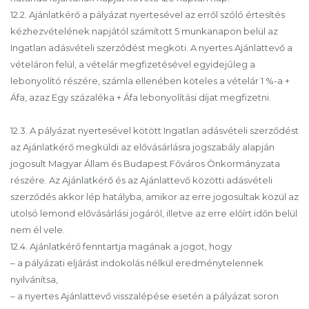
12.2. Ajánlatkérő a pályázat nyertesével az erről szóló értesítés
kézhezvételének napjától számított 5 munkanapon belül az
Ingatlan adásvételi szerződést megköti. A nyertes Ajánlattevő a
vételáron felül, a vételár megfizetésével egyidejűleg a
lebonyolító részére, számla ellenében köteles a vételár 1 %-a +
Áfa, azaz Egy százaléka + Áfa lebonyolítási díjat megfizetni.
12.3. A pályázat nyertesével kötött Ingatlan adásvételi szerződést
az Ajánlatkérő megküldi az elővásárlásra jogszabály alapján
jogosult Magyar Állam és Budapest Főváros Önkormányzata
részére. Az Ajánlatkérő és az Ajánlattevő közötti adásvételi
szerződés akkor lép hatályba, amikor az erre jogosultak közül az
utolsó lemond elővásárlási jogáról, illetve az erre előírt időn belül
nem él vele.
12.4. Ajánlatkérő fenntartja magának a jogot, hogy
– a pályázati eljárást indokolás nélkül eredménytelennek
nyilvánítsa,
– a nyertes Ajánlattevő visszalépése esetén a pályázat soron