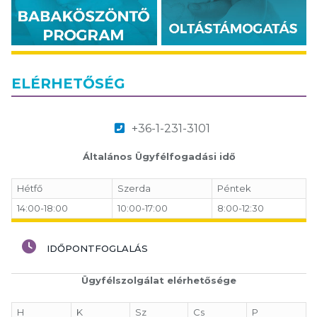
ELÉRHETŐSÉG
+36-1-231-3101
Általános Ügyfélfogadási idő
Hétfő
Szerda
Péntek
14:00-18:00
10:00-17:00
8:00-12:30
IDŐPONTFOGLALÁS
Ügyfélszolgálat elérhetősége
H
K
Sz
Cs
P