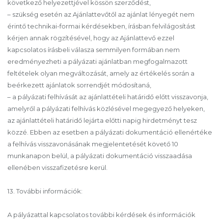
következő helyezettjével kössön szerződést,
– szükség esetén az Ajánlattevőtől az ajánlat lényegét nem
érintő technikai-formai kérdésekben, írásban felvilágosítást
kérjen annak rögzítésével, hogy az Ajánlattevő ezzel
kapcsolatos írásbeli válasza semmilyen formában nem
eredményezheti a pályázati ajánlatban megfogalmazott
feltételek olyan megváltozását, amely az értékelés során a
beérkezett ajánlatok sorrendjét módosítaná,
– a pályázati felhívását az ajánlattételi határidő előtt visszavonja,
amelyről a pályázati felhívás közlésével megegyező helyeken,
az ajánlattételi határidő lejárta előtti napig hirdetményt tesz
közzé. Ebben az esetben a pályázati dokumentáció ellenértéke
a felhívás visszavonásának megjelentetését követő 10
munkanapon belül, a pályázati dokumentáció visszaadása
ellenében visszafizetésre kerül.
13. További információk:
A pályázattal kapcsolatos további kérdések és információk