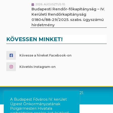
2026. AUGUSZTUS 10.
Budapesti Rendőr-főkapitányság – IV.
Kerületi Rendőrkapitányság
01804/88-29/2025. szabs. ügyszámú
hirdetmény
KÖVESSEN MINKET!
Kövesse a híreket Facebook-on
Követés Instagram-on
Újpest Önkormányzata © 2021.
A Budapest Főváros IV. kerület
Újpest Önkormányzatának
Polgármesteri Hivatala