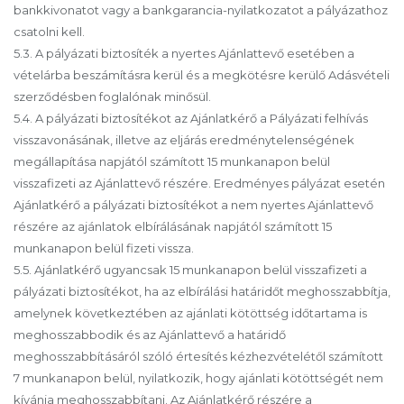
bankkivonatot vagy a bankgarancia-nyilatkozatot a pályázathoz
csatolni kell.
5.3. A pályázati biztosíték a nyertes Ajánlattevő esetében a
vételárba beszámításra kerül és a megkötésre kerülő Adásvételi
szerződésben foglalónak minősül.
5.4. A pályázati biztosítékot az Ajánlatkérő a Pályázati felhívás
visszavonásának, illetve az eljárás eredménytelenségének
megállapítása napjától számított 15 munkanapon belül
visszafizeti az Ajánlattevő részére. Eredményes pályázat esetén
Ajánlatkérő a pályázati biztosítékot a nem nyertes Ajánlattevő
részére az ajánlatok elbírálásának napjától számított 15
munkanapon belül fizeti vissza.
5.5. Ajánlatkérő ugyancsak 15 munkanapon belül visszafizeti a
pályázati biztosítékot, ha az elbírálási határidőt meghosszabbítja,
amelynek következtében az ajánlati kötöttség időtartama is
meghosszabbodik és az Ajánlattevő a határidő
meghosszabbításáról szóló értesítés kézhezvételétől számított
7 munkanapon belül, nyilatkozik, hogy ajánlati kötöttségét nem
kívánja meghosszabbítani. Az Ajánlatkérő részére a