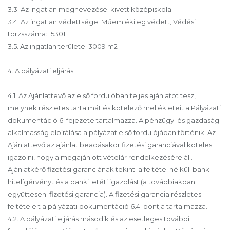
3.3. Az ingatlan megnevezése: kivett középiskola.
3.4. Az ingatlan védettsége: Műemlékileg védett, Védési
törzsszáma: 15301
3.5. Az ingatlan területe: 3009 m2
4. A pályázati eljárás:
4.1. Az Ajánlattevő az első fordulóban teljes ajánlatot tesz,
melynek részletes tartalmát és kötelező mellékleteit a Pályázati
dokumentáció 6. fejezete tartalmazza. A pénzügyi és gazdasági
alkalmasság elbírálása a pályázat első fordulójában történik. Az
Ajánlattevő az ajánlat beadásakor fizetési garanciával köteles
igazolni, hogy a megajánlott vételár rendelkezésére áll.
Ajánlatkérő fizetési garanciának tekinti a feltétel nélküli banki
hitelígérvényt és a banki letéti igazolást (a továbbiakban
együttesen: fizetési garancia). A fizetési garancia részletes
feltételeit a pályázati dokumentáció 6.4. pontja tartalmazza.
4.2. A pályázati eljárás második és az esetleges további