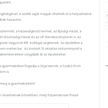
gyaránt.
tségével, a szülők saját maguk vihették el a helyszínekre
tak hazavinni.
ztermét, a házasságkötő termet, az Ifjúsági Házat, a
éri Közösségi Házat és az UP Rendezvényteret is. Az
esti Vagyonőr Kft. kollégái segítenek. Az épületbe a
m mehet be. Az érintett 15 oktatási intézménynél a
szakemberekkel vizsgálják át az épületeket.
 gyermekeket fogadja a Jégcsarnok, a Szabó Ervin
om is.
k meg a gyermekeikért!
 olvashatnak bővebben, mely folyamatosan frissül.