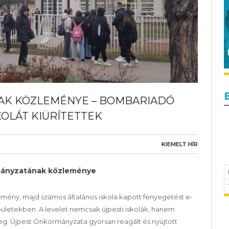
AK KÖZLEMÉNYE – BOMBARIADÓ
OLÁT KIÜRÍTETTEK
KIEMELT HÍR
mányzatának közleménye
zmény, majd számos általános iskola kapott fenyegetést e-
pületekben. A levelet nemcsak újpesti iskolák, hanem
g. Újpest Önkormányzata gyorsan reagált és nyújtott