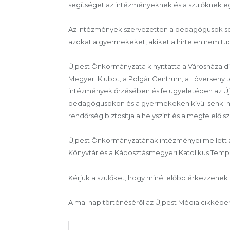
segítséget az intézményeknek és a szülőknek e
Az intézmények szervezetten a pedagógusok segí
azokat a gyermekeket, akiket a hirtelen nem tud
Újpest Önkormányzata kinyittatta a Városháza dís
Megyeri Klubot, a Polgár Centrum, a Lóverseny t
intézmények őrzésében és felügyeletében az Újp
pedagógusokon és a gyermekeken kívül senki ne
rendőrség biztosítja a helyszínt és a megfelelő 
Újpest Önkormányzatának intézményei mellett a
Könyvtár és a Káposztásmegyeri Katolikus Templ
Kérjük a szülőket, hogy minél előbb érkezzene
A mai nap történéséről az Újpest Média cikkében