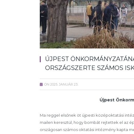
ÚJPEST ÖNKORMÁNYZATÁN
ORSZÁGSZERTE SZÁMOS ISK
ON
2025. JANUÁR 23.
Újpest Önkor
Ma reggel elsőnek öt újpesti középoktatási inté
mailen keresztül, hogy bombát rejtettek el az é
országosan számos oktatási intézmény kapta me