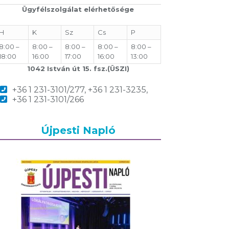
Ügyfélszolgálat elérhetősége
H
K
Sz
Cs
P
8:00 –
8:00 –
8:00 –
8:00 –
8:00 –
18:00
16:00
17:00
16:00
13:00
1042 István út 15. fsz.(ÜSZI)
+36 1 231-3101/277, +36 1 231-3235,
+36 1 231-3101/266
Újpesti Napló