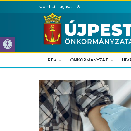
szombat, augusztus 8
Eszköztár megnyitása
HÍREK
ÖNKORMÁNYZAT
HIV