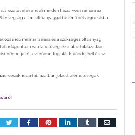
y határozatával elrendeli minden háziorvos számára az
 betegség elleni oltóanyaggal történő hétvégi oltást a
rakozási idő minimalizálása és a szükséges oltóanyag
ett időpontban van lehetőség. Az alábbi táblázatban
si időpontjairól, az időpontfoglalás határidejéről és az
ziorvosaikhoz a táblázatban jelzett elérhetőségek
ásáról
Twitter
Facebook
Pinterest
LinkedIn
Tumblr
Email