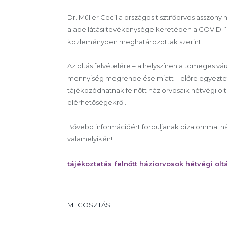
Dr. Müller Cecília országos tisztifőorvos asszon
alapellátási tevékenysége keretében a COVID–19
közleményben meghatározottak szerint.
Az oltás felvételére – a helyszínen a tömeges vá
mennyiség megrendelése miatt – előre egyeztet
tájékozódhatnak felnőtt háziorvosaik hétvégi oltá
elérhetőségekről.
Bővebb információért forduljanak bizalommal há
valamelyikén!
tájékoztatás felnőtt háziorvosok hétvégi olt
MEGOSZTÁS.