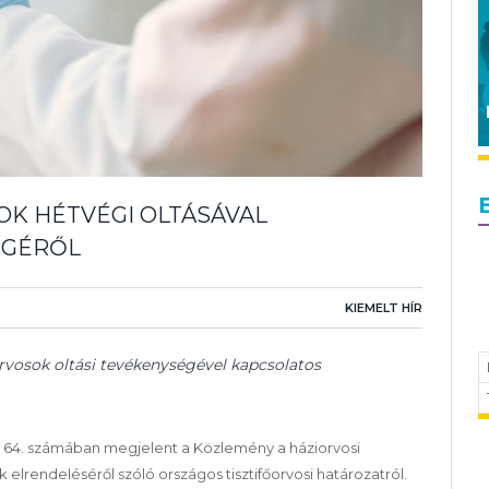
OK HÉTVÉGI OLTÁSÁVAL
ÉGÉRŐL
KIEMELT HÍR
orvosok oltási tevékenységével kapcsolatos
i 64. számában megjelent a Közlemény a háziorvosi
 elrendeléséről szóló országos tisztifőorvosi határozatról.