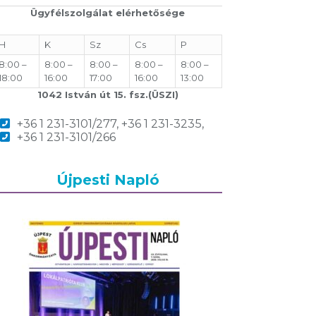
Ügyfélszolgálat elérhetősége
H
K
Sz
Cs
P
8:00 –
8:00 –
8:00 –
8:00 –
8:00 –
18:00
16:00
17:00
16:00
13:00
1042 István út 15. fsz.(ÜSZI)
+36 1 231-3101/277, +36 1 231-3235,
+36 1 231-3101/266
Újpesti Napló