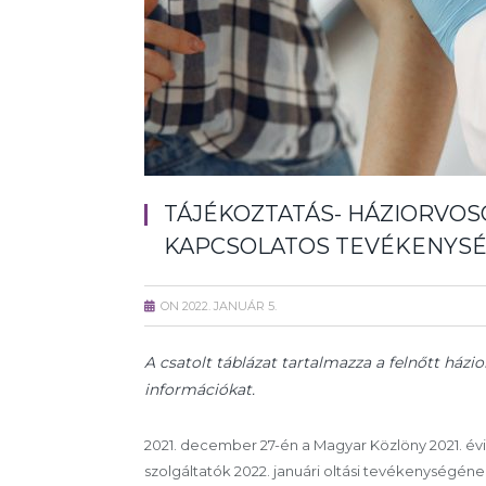
TÁJÉKOZTATÁS- HÁZIORVOS
KAPCSOLATOS TEVÉKENYS
ON
2022. JANUÁR 5.
A csatolt táblázat tartalmazza a felnőtt házi
információkat.
2021. december 27-én a Magyar Közlöny 2021. év
szolgáltatók 2022. januári oltási tevékenységének