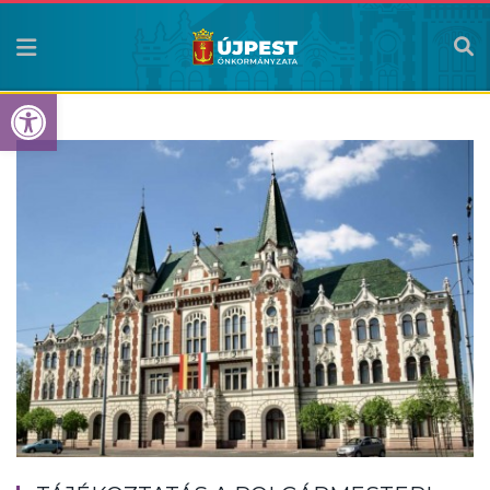
Eszköztár megnyitása