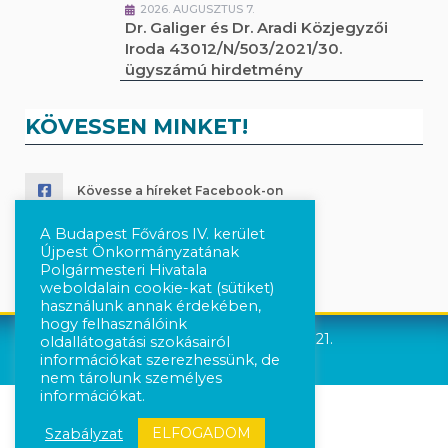
2026. AUGUSZTUS 7.
Dr. Galiger és Dr. Aradi Közjegyzői
Iroda 43012/N/503/2021/30.
ügyszámú hirdetmény
KÖVESSEN MINKET!
Kövesse a híreket Facebook-on
A Budapest Főváros IV. kerület
Követés Instagram-on
Újpest Önkormányzatának
Polgármesteri Hivatala
weboldalain cookie-kat (sütiket)
használunk annak érdekében,
hogy felhasználóink
Újpest Önkormányzata © 2021.
oldallátogatási szokásairól
információkat szerezhessünk, de
nem tárolunk személyes
információkat.
ELFOGADOM
Szabályzat