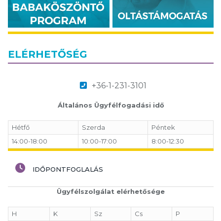
ELÉRHETŐSÉG
+36-1-231-3101
Általános Ügyfélfogadási idő
Hétfő
Szerda
Péntek
14:00-18:00
10:00-17:00
8:00-12:30
IDŐPONTFOGLALÁS
Ügyfélszolgálat elérhetősége
H
K
Sz
Cs
P