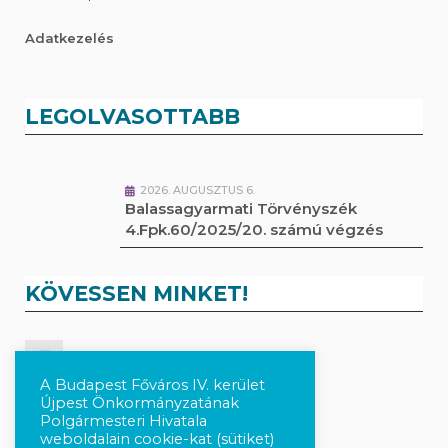
Adatkezelés
LEGOLVASOTTABB
2026. AUGUSZTUS 6.
Balassagyarmati Törvényszék
4.Fpk.60/2025/20. számú végzés
KÖVESSEN MINKET!
Kövesse a híreket Facebook-on
A Budapest Főváros IV. kerület
Újpest Önkormányzatának
Követés Instagram-on
Polgármesteri Hivatala
weboldalain cookie-kat (sütiket)