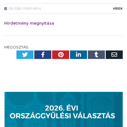
ON
2026. FEBRUÁR 6.
HÍREK
Hirdetmény megnyitása
MEGOSZTÁS.
Twitter
Facebook
Pinterest
LinkedIn
Tumblr
Em