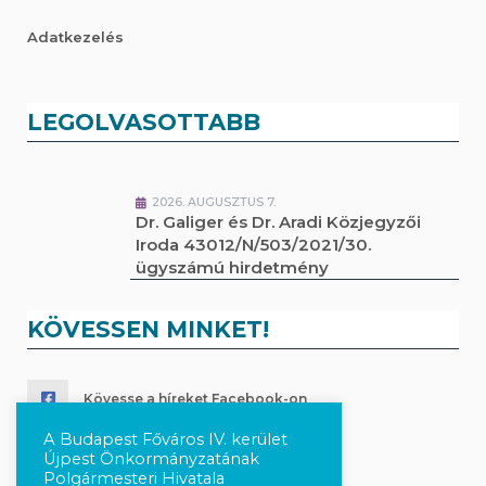
Adatkezelés
LEGOLVASOTTABB
2026. AUGUSZTUS 7.
Dr. Galiger és Dr. Aradi Közjegyzői
Iroda 43012/N/503/2021/30.
ügyszámú hirdetmény
KÖVESSEN MINKET!
Kövesse a híreket Facebook-on
A Budapest Főváros IV. kerület
Követés Instagram-on
Újpest Önkormányzatának
Polgármesteri Hivatala