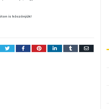
 is köszönjük!
Twitter
Facebook
Pinterest
LinkedIn
Tumblr
Email