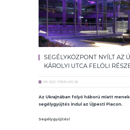
SEGÉLYKÖZPONT NYÍLT AZ Ú
KÁROLYI UTCA FELÖLI RÉSZ
ON
2022. FEBRUÁR 28.
Az Ukrajnában folyó háború miatt menek
segélygyűjtés indul az Újpesti Piacon.
Segélygyűjtés!