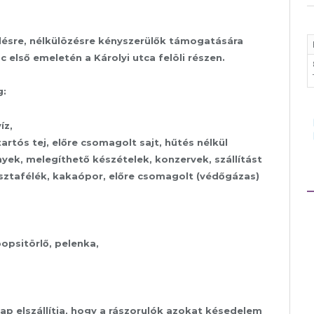
lésre, nélkülözésre kényszerülők támogatására
 első emeletén a Károlyi utca felöli részen.
g:
íz,
artós tej, előre csomagolt sajt, hűtés nélkül
yek, melegíthető készételek, konzervek, szállítást
tésztafélék, kakaópor, előre csomagolt (védőgázas)
opsitörlő, pelenka,
 elszállítja, hogy a rászorulók azokat késedelem