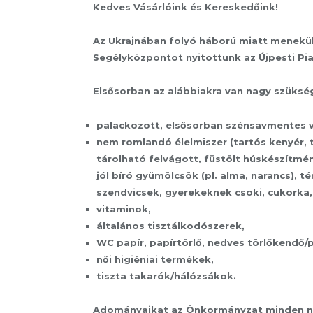
Kedves Vásárlóink és Kereskedőink!
Az Ukrajnában folyó háború miatt menekü
Segélyközpontot nyitottunk az Újpesti Piac
Elsősorban az alábbiakra van nagy szüksé
palackozott, elsősorban szénsavmentes v
nem romlandó élelmiszer (tartós kenyér, t
tárolható felvágott, füstölt húskészítmén
jól bíró gyümölcsök (pl. alma, narancs), 
szendvicsek, gyerekeknek csoki, cukorka,
vitaminok,
általános tisztálkodószerek,
WC papír, papírtörlő, nedves törlőkendő/p
női higiéniai termékek,
tiszta takarók/hálózsákok.
Adományaikat az Önkormányzat minden nap