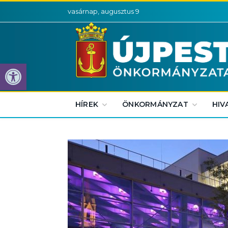
vasárnap, augusztus 9
Eszköztár megnyitása
HÍREK
ÖNKORMÁNYZAT
HIV