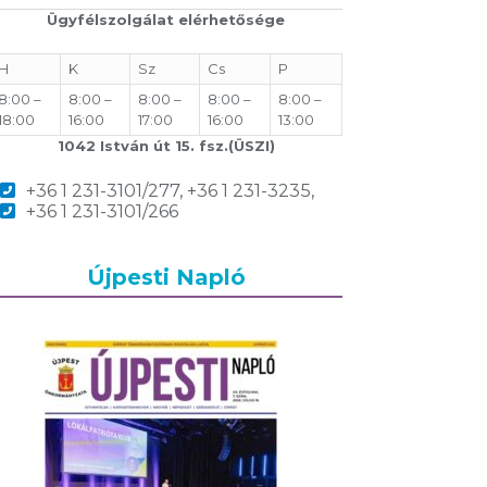
Ügyfélszolgálat elérhetősége
H
K
Sz
Cs
P
8:00 –
8:00 –
8:00 –
8:00 –
8:00 –
18:00
16:00
17:00
16:00
13:00
1042 István út 15. fsz.(ÜSZI)
+36 1 231-3101/277, +36 1 231-3235,
+36 1 231-3101/266
Újpesti Napló