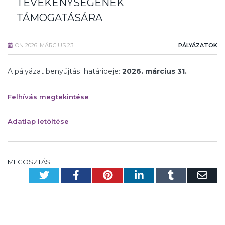
TEVÉKENYSÉGÉNEK
TÁMOGATÁSÁRA
ON
2026. MÁRCIUS 23.
PÁLYÁZATOK
A pályázat benyújtási határideje:
2026. március 31.
Felhívás megtekintése
Adatlap letöltése
MEGOSZTÁS.
Twitter
Facebook
Pinterest
LinkedIn
Tumblr
Em