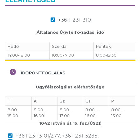
+36-1-231-3101
Általános Ügyfélfogadási idő
Hétfő
Szerda
Péntek
14:00-18:00
10:00-17:00
8:00-12:30
IDŐPONTFOGLALÁS
Ügyfélszolgálat elérhetősége
H
K
Sz
Cs
P
8:00 –
8:00 –
8:00 –
8:00 –
8:00 –
18:00
16:00
17:00
16:00
13:00
1042 István út 15. fsz.(ÜSZI)
+36 1 231-3101/277, +36 1 231-3235,