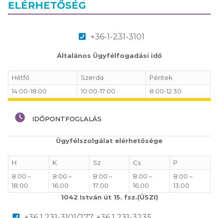
ELÉRHETŐSÉG
+36-1-231-3101
Általános Ügyfélfogadási idő
Hétfő
Szerda
Péntek
14:00-18:00
10:00-17:00
8:00-12:30
IDŐPONTFOGLALÁS
Ügyfélszolgálat elérhetősége
H
K
Sz
Cs
P
8:00 –
8:00 –
8:00 –
8:00 –
8:00 –
18:00
16:00
17:00
16:00
13:00
1042 István út 15. fsz.(ÜSZI)
+36 1 231-3101/277, +36 1 231-3235,