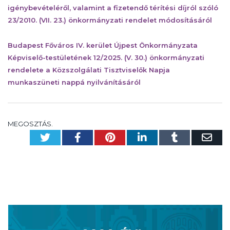
igénybevételéről, valamint a fizetendő térítési díjról szóló
23/2010. (VII. 23.) önkormányzati rendelet módosításáról
Budapest Főváros IV. kerület Újpest Önkormányzata
Képviselő-testületének 12/2025. (V. 30.) önkormányzati
rendelete a Közszolgálati Tisztviselők Napja
munkaszüneti nappá nyilvánításáról
MEGOSZTÁS.
Twitter
Facebook
Pinterest
LinkedIn
Tumblr
Em