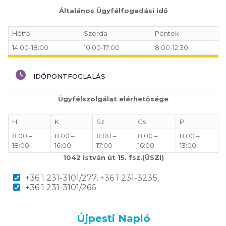
Általános Ügyfélfogadási idő
Hétfő
Szerda
Péntek
14:00-18:00
10:00-17:00
8:00-12:30
IDŐPONTFOGLALÁS
Ügyfélszolgálat elérhetősége
H
K
Sz
Cs
P
8:00 –
8:00 –
8:00 –
8:00 –
8:00 –
18:00
16:00
17:00
16:00
13:00
1042 István út 15. fsz.(ÜSZI)
+36 1 231-3101/277, +36 1 231-3235,
+36 1 231-3101/266
Újpesti Napló