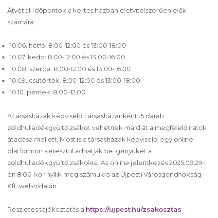
Átvételi időpontok a kertes házban életvitelszerűen élők
számára:
10.06. hétfő: 8:00-12:00 és 13:00-18:00
10.07. kedd: 8:00-12:00 és 13:00-16:00
10.08. szerda: 8:00-12:00 és 13:00-16:00
10.09. csütörtök: 8:00-12:00 és 13:00-18:00
10.10. péntek: 8:00-12:00
A társasházak képviselői társasházanként 15 darab
zöldhulladékgyűjtő zsákot vehetnek majd át a megfelelő iratok
átadása mellett. Most is a társasházak képviselői egy online
platformon keresztül adhatják be igényüket a
zöldhulladékgyűjtő zsákokra. Az online jelentkezés 2025.09.29-
én 8:00-kor nyílik meg számukra az Újpesti Városgondnokság
Kft. weboldalán.
Részletes tájékoztatás a
https://ujpest.hu/zsakosztas