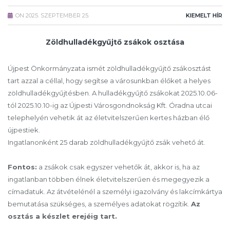
ON
2025. SZEPTEMBER 25.
KIEMELT HÍR
Zöldhulladékgyűjtő zsákok osztása
Újpest Önkormányzata ismét zöldhulladékgyűjtő zsákosztást
tart azzal a céllal, hogy segítse a városunkban élőket a helyes
zöldhulladékgyűjtésben. A hulladékgyűjtő zsákokat 2025.10.06-
tól 2025.10.10-ig az Újpesti Városgondnokság Kft. Óradna utcai
telephelyén vehetik át az életvitelszerűen kertes házban élő
újpestiek.
Ingatlanonként 25 darab zöldhulladékgyűjtő zsák vehető át.
Fontos:
a zsákok csak egyszer vehetők át, akkor is, ha az
ingatlanban többen élnek életvitelszerűen és megegyezik a
címadatuk. Az átvételénél a személyi igazolvány és lakcímkártya
bemutatása szükséges, a személyes adatokat rögzítik.
Az
osztás a készlet erejéig tart.