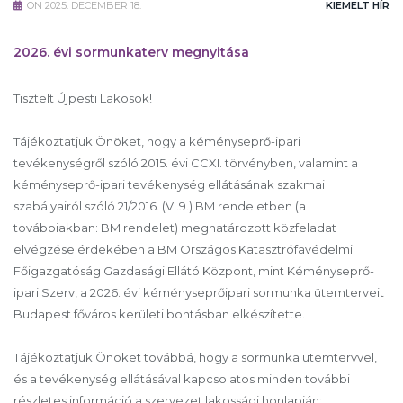
ON
2025. DECEMBER 18.
KIEMELT HÍR
2026. évi sormunkaterv megnyitása
Tisztelt Újpesti Lakosok!
Tájékoztatjuk Önöket, hogy a kéményseprő-ipari
tevékenységről szóló 2015. évi CCXI. törvényben, valamint a
kéményseprő-ipari tevékenység ellátásának szakmai
szabályairól szóló 21/2016. (VI.9.) BM rendeletben (a
továbbiakban: BM rendelet) meghatározott közfeladat
elvégzése érdekében a BM Országos Katasztrófavédelmi
Főigazgatóság Gazdasági Ellátó Központ, mint Kéményseprő-
ipari Szerv, a 2026. évi kéményseprőipari sormunka ütemterveit
Budapest főváros kerületi bontásban elkészítette.
Tájékoztatjuk Önöket továbbá, hogy a sormunka ütemtervvel,
és a tevékenység ellátásával kapcsolatos minden további
részletes információ a szervezet lakossági honlapján: