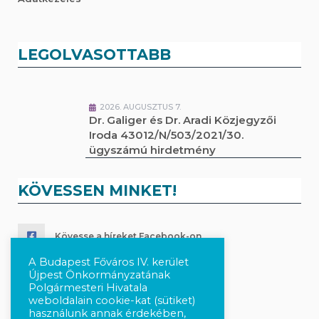
LEGOLVASOTTABB
2026. AUGUSZTUS 7.
Dr. Galiger és Dr. Aradi Közjegyzői
Iroda 43012/N/503/2021/30.
ügyszámú hirdetmény
KÖVESSEN MINKET!
Kövesse a híreket Facebook-on
A Budapest Főváros IV. kerület
Követés Instagram-on
Újpest Önkormányzatának
Polgármesteri Hivatala
weboldalain cookie-kat (sütiket)
használunk annak érdekében,