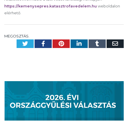
https://kemenysepres.katasztrofavedelem.hu
weboldalon
elérhető.
MEGOSZTÁS.
Twitter
Facebook
Pinterest
LinkedIn
Tumblr
Em