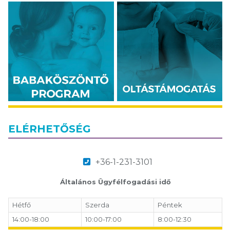
ELÉRHETŐSÉG
+36-1-231-3101
Általános Ügyfélfogadási idő
Hétfő
Szerda
Péntek
14:00-18:00
10:00-17:00
8:00-12:30