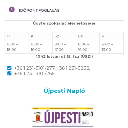
IDŐPONTFOGLALÁS
Ügyfélszolgálat elérhetősége
H
K
Sz
Cs
P
8:00 –
8:00 –
8:00 –
8:00 –
8:00 –
18:00
16:00
17:00
16:00
13:00
1042 István út 15. fsz.(ÜSZI)
+36 1 231-3101/277, +36 1 231-3235,
+36 1 231-3101/266
Újpesti Napló