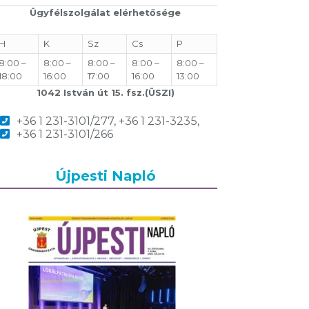
Ügyfélszolgálat elérhetősége
H
K
Sz
Cs
P
8:00 –
8:00 –
8:00 –
8:00 –
8:00 –
18:00
16:00
17:00
16:00
13:00
1042 István út 15. fsz.(ÜSZI)
+36 1 231-3101/277, +36 1 231-3235,
+36 1 231-3101/266
Újpesti Napló