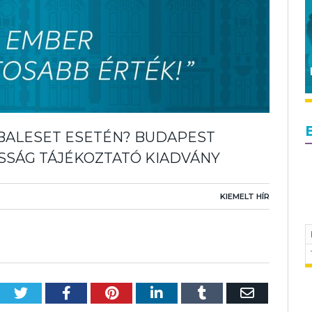
 BALESET ESETÉN? BUDAPEST
OSSÁG TÁJÉKOZTATÓ KIADVÁNY
KIEMELT HÍR
Twitter
Facebook
Pinterest
LinkedIn
Tumblr
Email