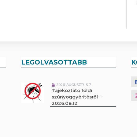
LEGOLVASOTTABB
K
2026. AUGUSZTUS 7.
Tájékoztató földi
szúnyoggyérítésről –
2026.08.12.