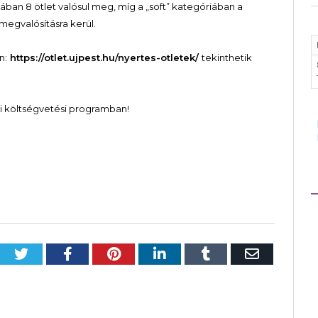
ban 8 ötlet valósul meg, míg a „soft” kategóriában a
 megvalósításra kerül.
n:
https://otlet.ujpest.hu/nyertes-otletek/
tekinthetik
i költségvetési programban!
Twitter
Facebook
Pinterest
LinkedIn
Tumblr
Email