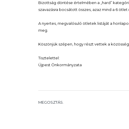
Bizottság döntése értelmében a „hard” kategóriá
szavazásra bocsátott összes, azaz mind a 6 ötlet
A nyertes, megvalósuló ötletek listáját a honlapo
meg.
Köszönjük szépen, hogy részt vettek a közösség
Tisztelettel:
Újpest Önkormányzata
MEGOSZTÁS.