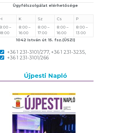
Ügyfélszolgálat elérhetősége
H
K
Sz
Cs
P
8:00 –
8:00 –
8:00 –
8:00 –
8:00 –
18:00
16:00
17:00
16:00
13:00
1042 István út 15. fsz.(ÜSZI)
+36 1 231-3101/277, +36 1 231-3235,
+36 1 231-3101/266
Újpesti Napló