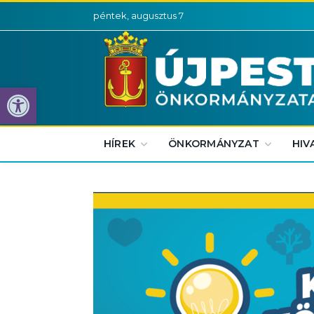
péntek, augusztus 7
Eszköztár megnyitása
HÍREK
ÖNKORMÁNYZAT
HIV