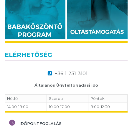
ELÉRHETŐSÉG
+36-1-231-3101
Általános Ügyfélfogadási idő
Hétfő
Szerda
Péntek
14:00-18:00
10:00-17:00
8:00-12:30
IDŐPONTFOGLALÁS