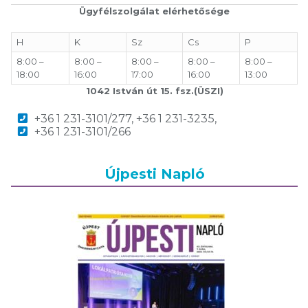
Ügyfélszolgálat elérhetősége
H
K
Sz
Cs
P
8:00 –
8:00 –
8:00 –
8:00 –
8:00 –
18:00
16:00
17:00
16:00
13:00
1042 István út 15. fsz.(ÜSZI)
+36 1 231-3101/277, +36 1 231-3235,
+36 1 231-3101/266
Újpesti Napló