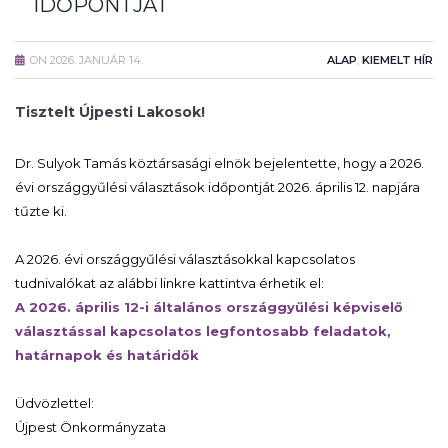
IDŐPONTJÁT
ON
2026. JANUÁR 14.
ALAP
,
KIEMELT HÍR
Tisztelt Újpesti Lakosok!
Dr. Sulyok Tamás köztársasági elnök bejelentette, hogy a 2026.
évi országgyűlési választások időpontját 2026. április 12. napjára
tűzte ki.
A 2026. évi országgyűlési választásokkal kapcsolatos
tudnivalókat az alábbi linkre kattintva érhetik el:
A 2026. április 12-i általános országgyűlési képviselő
választással
kapcsolatos legfontosabb feladatok,
határnapok és határidők
Üdvözlettel:
Újpest Önkormányzata