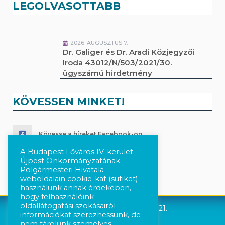
LEGOLVASOTTABB
2026. AUGUSZTUS 7.
Dr. Galiger és Dr. Aradi Közjegyzői
Iroda 43012/N/503/2021/30.
ügyszámú hirdetmény
KÖVESSEN MINKET!
Kövesse a híreket Facebook-on
A Budapest Főváros IV. kerület
Követés Instagram-on
Újpest Önkormányzatának
Polgármesteri Hivatala
weboldalain cookie-kat (sütiket)
használunk annak érdekében,
hogy felhasználóink
oldallátogatási szokásairól
Újpest Önkormányzata © 2021.
információkat szerezhessünk, de
nem tárolunk személyes