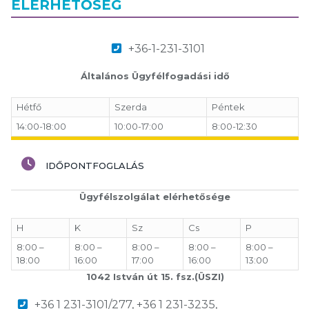
ELÉRHETŐSÉG
+36-1-231-3101
Általános Ügyfélfogadási idő
Hétfő
Szerda
Péntek
14:00-18:00
10:00-17:00
8:00-12:30
IDŐPONTFOGLALÁS
Ügyfélszolgálat elérhetősége
H
K
Sz
Cs
P
8:00 –
8:00 –
8:00 –
8:00 –
8:00 –
18:00
16:00
17:00
16:00
13:00
1042 István út 15. fsz.(ÜSZI)
+36 1 231-3101/277, +36 1 231-3235,