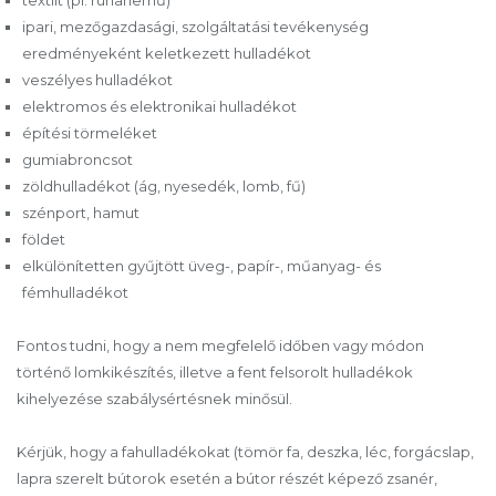
ipari, mezőgazdasági, szolgáltatási tevékenység
eredményeként keletkezett hulladékot
veszélyes hulladékot
elektromos és elektronikai hulladékot
építési törmeléket
gumiabroncsot
zöldhulladékot (ág, nyesedék, lomb, fű)
szénport, hamut
földet
elkülönítetten gyűjtött üveg-, papír-, műanyag- és
fémhulladékot
Fontos tudni, hogy a nem megfelelő időben vagy módon
történő lomkikészítés, illetve a fent felsorolt hulladékok
kihelyezése szabálysértésnek minősül.
Kérjük, hogy a fahulladékokat (tömör fa, deszka, léc, forgácslap,
lapra szerelt bútorok esetén a bútor részét képező zsanér,