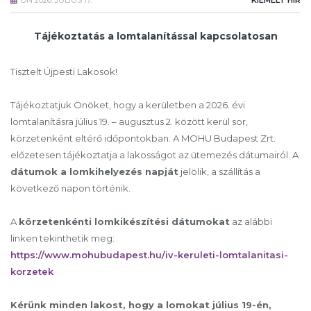
ON
2026. JÚLIUS 17.
KIEMELT HÍR
Tájékoztatás a lomtalanítással kapcsolatosan
Tisztelt Újpesti Lakosok!
Tájékoztatjuk Önöket, hogy a kerületben a 2026. évi
lomtalanításra július 19. – augusztus 2. között kerül sor,
körzetenként eltérő időpontokban. A MOHU Budapest Zrt.
előzetesen tájékoztatja a lakosságot az ütemezés dátumairól. A
dátumok a lomkihelyezés napját
jelölik, a szállítás a
következő napon történik.
A
körzetenkénti lomkikészítési dátumokat
az alábbi
linken tekinthetik meg:
https://www.mohubudapest.hu/iv-keruleti-lomtalanitasi-
korzetek
Kérünk minden lakost, hogy a lomokat július 19-én,