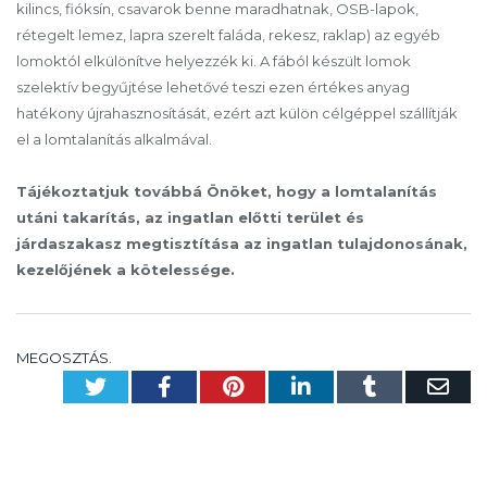
kilincs, fióksín, csavarok benne maradhatnak, OSB-lapok,
rétegelt lemez, lapra szerelt faláda, rekesz, raklap) az egyéb
lomoktól elkülönítve helyezzék ki. A fából készült lomok
szelektív begyűjtése lehetővé teszi ezen értékes anyag
hatékony újrahasznosítását, ezért azt külön célgéppel szállítják
el a lomtalanítás alkalmával.
Tájékoztatjuk továbbá Önöket, hogy a lomtalanítás
utáni takarítás, az ingatlan előtti terület és
járdaszakasz megtisztítása az ingatlan tulajdonosának,
kezelőjének a kötelessége.
MEGOSZTÁS.
Twitter
Facebook
Pinterest
LinkedIn
Tumblr
Em