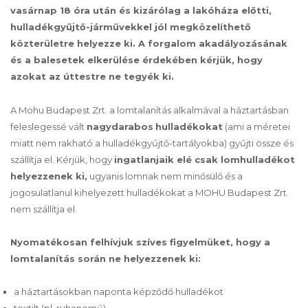
vasárnap 18 óra után és kizárólag a lakóháza előtti,
hulladékgyűjtő-járművekkel jól megközelíthető
közterületre helyezze ki. A forgalom akadályozásának
és a balesetek elkerülése érdekében kérjük, hogy
azokat az úttestre ne tegyék ki.
A Mohu Budapest Zrt. a lomtalanítás alkalmával a háztartásban
feleslegessé vált
nagydarabos
hulladékokat
(ami a méretei
miatt nem rakható a hulladékgyűjtő-tartályokba) gyűjti össze és
szállítja el. Kérjük, hogy
ingatlanjaik elé csak lomhulladékot
helyezzenek ki,
ugyanis lomnak nem minősülő és a
jogosulatlanul kihelyezett hulladékokat a MOHU Budapest Zrt.
nem szállítja el.
Nyomatékosan felhívjuk szíves figyelmüket, hogy a
lomtalanítás során ne helyezzenek ki:
a háztartásokban naponta képződő hulladékot
textilt (pl. ruhanemű)