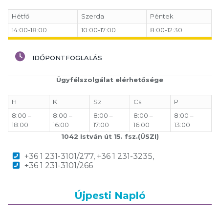
Hétfő
Szerda
Péntek
14:00-18:00
10:00-17:00
8:00-12:30
IDŐPONTFOGLALÁS
Ügyfélszolgálat elérhetősége
H
K
Sz
Cs
P
8:00 –
8:00 –
8:00 –
8:00 –
8:00 –
18:00
16:00
17:00
16:00
13:00
1042 István út 15. fsz.(ÜSZI)
+36 1 231-3101/277, +36 1 231-3235,
+36 1 231-3101/266
Újpesti Napló