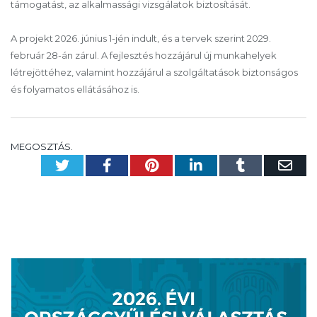
támogatást, az alkalmassági vizsgálatok biztosítását.
A projekt 2026. június 1-jén indult, és a tervek szerint 2029.
február 28-án zárul. A fejlesztés hozzájárul új munkahelyek
létrejöttéhez, valamint hozzájárul a szolgáltatások biztonságos
és folyamatos ellátásához is.
MEGOSZTÁS.
Twitter
Facebook
Pinterest
LinkedIn
Tumblr
Em