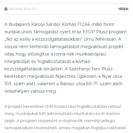
ON
2026. JÚLIUS 2.
HÍREK
A Budapesti Károlyi Sándor Kórház 172,66 millió forint
európai uniós támogatást nyert el az EFOP Plusz program
„Nő az esély a közszolgáltatásokban” című felhívásán. A
vissza nem térítendő támogatásból megvalósuló projekt
célja, hogy elősegítse a roma nők munkaerőpiaci
integrációját és foglalkoztatását a kórházi
közszolgáltatások területén. A Széchenyi Terv Plusz
keretében megvalósuló fejlesztés Újpesten, a Nyár utca
103. szám alatt, valamint a Baross utca 69–71. szám alatti
telephelyen valósul meg.
A projekt keretében 13 fő hosszú távú foglalkoztatása valósul
meg, munkájukat két adminisztratív munkatárs és öt mentor
segíti. A program részeként a résztvevők személyi jellegű
támogatásban részesülnek, amely magában foglalja a lakhatási