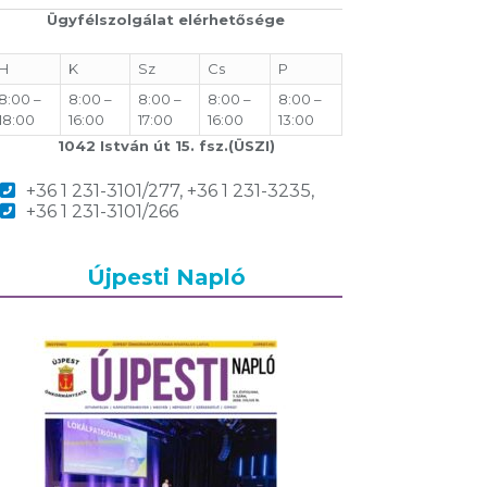
Ügyfélszolgálat elérhetősége
H
K
Sz
Cs
P
8:00 –
8:00 –
8:00 –
8:00 –
8:00 –
18:00
16:00
17:00
16:00
13:00
1042 István út 15. fsz.(ÜSZI)
+36 1 231-3101/277, +36 1 231-3235,
+36 1 231-3101/266
Újpesti Napló