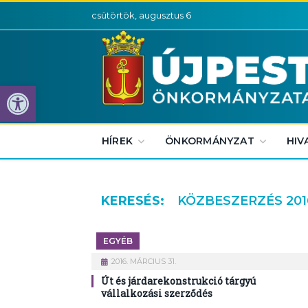
csütörtök, augusztus 6
Eszköztár megnyitása
HÍREK
ÖNKORMÁNYZAT
HIV
KERESÉS:
KÖZBESZERZÉS 201
EGYÉB
2016. MÁRCIUS 31.
Út és járdarekonstrukció tárgyú
vállalkozási szerződés