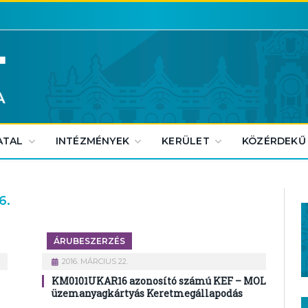
ATAL
INTÉZMÉNYEK
KERÜLET
KÖZÉRDEKŰ
6.
ÁRUBESZERZÉS
2016. MÁRCIUS 22.
KM0101UKAR16 azonosító számú KEF – MOL
üzemanyagkártyás Keretmegállapodás