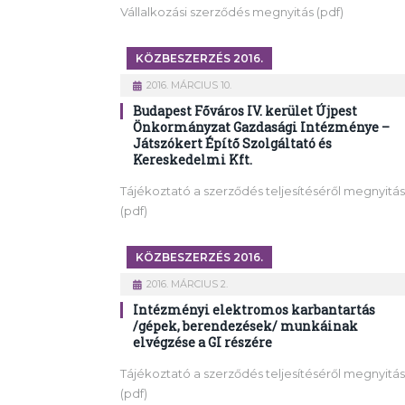
Vállalkozási szerződés megnyitás (pdf)
KÖZBESZERZÉS 2016.
2016. MÁRCIUS 10.
Budapest Főváros IV. kerület Újpest
Önkormányzat Gazdasági Intézménye –
Játszókert Építő Szolgáltató és
Kereskedelmi Kft.
Tájékoztató a szerződés teljesítéséről megnyitás
(pdf)
KÖZBESZERZÉS 2016.
2016. MÁRCIUS 2.
Intézményi elektromos karbantartás
/gépek, berendezések/ munkáinak
elvégzése a GI részére
Tájékoztató a szerződés teljesítéséről megnyitás
(pdf)