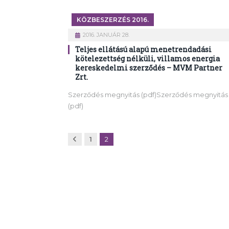
KÖZBESZERZÉS 2016.
2016. JANUÁR 28.
Teljes ellátású alapú menetrendadási
kötelezettség nélküli, villamos energia
kereskedelmi szerződés – MVM Partner
Zrt.
Szerződés megnyitás (pdf)Szerződés megnyitás
(pdf)
Előző
1
2