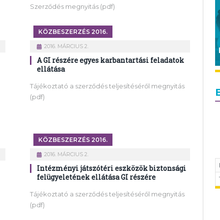
Szerződés megnyitás (pdf)
KÖZBESZERZÉS 2016.
2016. MÁRCIUS 2.
A GI részére egyes karbantartási feladatok
ellátása
Tájékoztató a szerződés teljesítéséről megnyitás
(pdf)
KÖZBESZERZÉS 2016.
2016. MÁRCIUS 2.
Intézményi játszótéri eszközök biztonsági
felügyeletének ellátása GI részére
Tájékoztató a szerződés teljesítéséről megnyitás
(pdf)