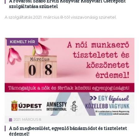
A Fővárosi Szabó Ervin Könyvtár Könyvtári Cserepont
szolgáltatása szünetel
A szolgáltatás 2021. március 8-tól visszavonásig szünetel.
KIEMELT HÍR
2021. MÁRCIUS 8.
A nő megbecsülést, egyenlő bánásmódot és tiszteletet
érdemel!