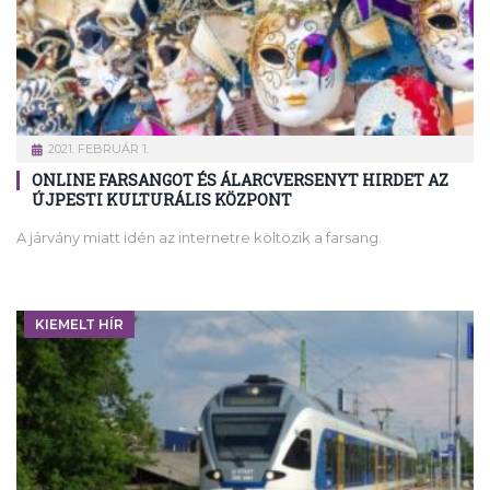
2021. FEBRUÁR 1.
ONLINE FARSANGOT ÉS ÁLARCVERSENYT HIRDET AZ
ÚJPESTI KULTURÁLIS KÖZPONT
A járvány miatt idén az internetre költözik a farsang.
KIEMELT HÍR