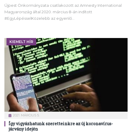
Újpest Önkormányzata csatlakozott az Amnesty International
Magyarország által 2020. március 8-án indított
#EgyLépésselKözelebb az egyenlő…
KIEMELT HÍR
2021. MÁRCIUS 5.
Így vigyázhatunk szeretteinkre az új koronavírus-
járvány idején