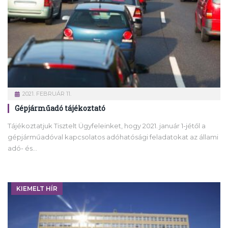
2021. FEBRUÁR 11.
Gépjárműadó tájékoztató
Tájékoztatjuk Tisztelt Ügyfeleinket, hogy 2021. január 1-jétől a
gépjárműadóval kapcsolatos adóhatósági feladatokat az állami
adó- és…
KIEMELT HÍR