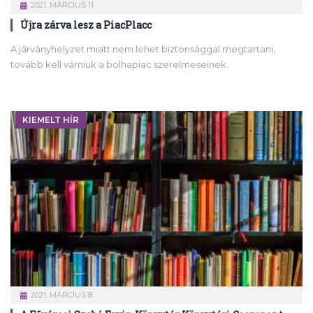
2021. MÁRCIUS 11.
Újra zárva lesz a PiacPlacc
A járványhelyzet miatt nem lehet biztonsággal megtartani,
tovább kell várniuk a bolhapiac szerelmeseinek.
KIEMELT HÍR
2021. MÁRCIUS 8.