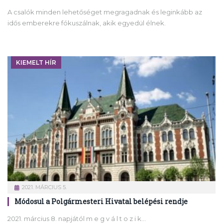
A csalók minden lehetőséget megragadnak és leginkább az
idős emberekre fókuszálnak, akik egyedül élnek.
KIEMELT HÍR
2021. MÁRCIUS 5.
Módosul a Polgármesteri Hivatal belépési rendje
2021. március 8. napjától m e g v á l t o z i k…