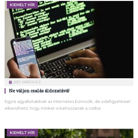
KIEMELT HÍR
2021. MÁRCIUS 2.
Ne váljon csalás áldozatává!
Egyre agyafúrtabbak az internetes bűnözők, de odafigyeléssel
elkerülhető, hogy minket is behúzzanak a csőbe.
KIEMELT HÍR