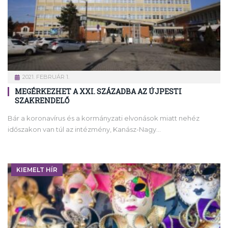
2021. FEBRUÁR 1.
MEGÉRKEZHET A XXI. SZÁZADBA AZ ÚJPESTI
SZAKRENDELŐ
Bár a koronavírus és a kormányzati elvonások miatt nehéz
időszakon van túl az intézmény, Kanász-Nagy…
KIEMELT HÍR