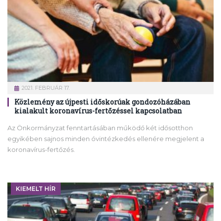
2021. FEBRUÁR 17.
Közlemény az újpesti időskorúak gondozóházában
kialakult koronavírus-fertőzéssel kapcsolatban
Az Önkormányzat fenntartásában működő két idősotthon
egyikében sajnos minden óvintézkedés ellenére megjelent a
koronavírus-fertőzés.
KIEMELT HÍR