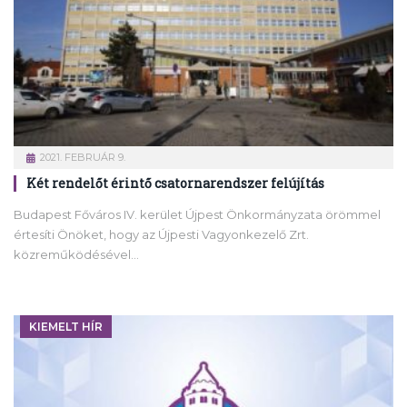
2021. FEBRUÁR 9.
Két rendelőt érintő csatornarendszer felújítás
Budapest Főváros IV. kerület Újpest Önkormányzata örömmel
értesíti Önöket, hogy az Újpesti Vagyonkezelő Zrt.
közreműködésével…
KIEMELT HÍR