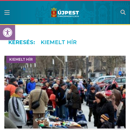
Eszköztár megnyitása
KERESÉS:
KIEMELT HÍR
KIEMELT HÍR