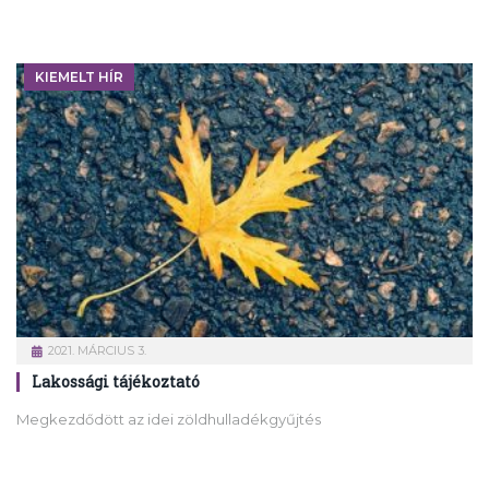
KIEMELT HÍR
2021. MÁRCIUS 3.
Lakossági tájékoztató
Megkezdődött az idei zöldhulladékgyűjtés