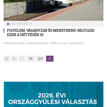
2021. JANUÁR 27.
FIGYELEM: VÁGÁNYZÁR ÉS MENETREND-VÁLTOZÁS
EZEN A HÉTVÉGÉN IS
Karbantartják a felsővezeték, több vonat is kimarad.
Előző
1
…
19
20
21