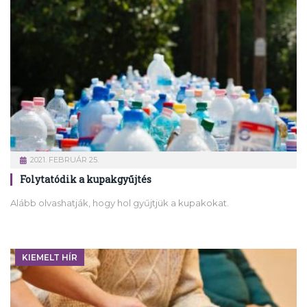
2021. FEBRUÁR 25.
Folytatódik a kupakgyűjtés
Alább olvashatják, hogy hol gyűjtjük a kupakokat.
KIEMELT HÍR