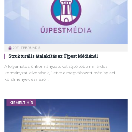
2021. FEBRUÁR 5.
Strukturális átalakítás az Újpest Médiánál
A folyamatos, önkormányzatokat sújtó több milliárdos
kormányzati elvonások, illetve a megváltozott médiapiaci
körülmények és nézői…
KIEMELT HÍR