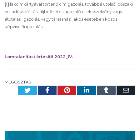
[1]
lakcímkártyával történő címigazolás, továbbá utolsó időszaki
hulladékszállítási díjbefizetést igazoló csekkszelvény vagy
átutalási igazolás, vagy társasházi lakos esetében közös
képviselői igazolás
Lomtalanítási értesítő 2022_IV.
MEGOSZTÁS.
Twitter
Facebook
Pinterest
LinkedIn
Tumblr
Em