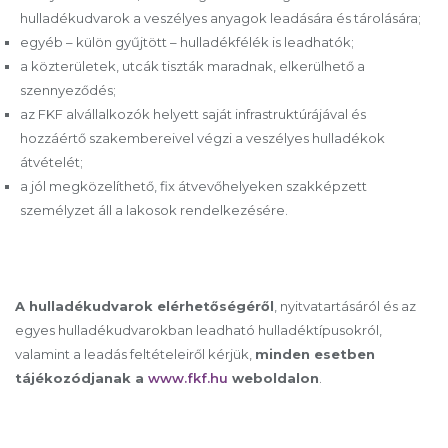
hulladékudvarok a veszélyes anyagok leadására és tárolására;
egyéb – külön gyűjtött – hulladékfélék is leadhatók;
a közterületek, utcák tiszták maradnak, elkerülhető a
szennyeződés;
az FKF alvállalkozók helyett saját infrastruktúrájával és
hozzáértő szakembereivel végzi a veszélyes hulladékok
átvételét;
a jól megközelíthető, fix átvevőhelyeken szakképzett
személyzet áll a lakosok rendelkezésére.
A hulladékudvarok elérhetőségéről
, nyitvatartásáról és az
egyes hulladékudvarokban leadható hulladéktípusokról,
valamint a leadás feltételeiről kérjük,
minden esetben
tájékozódjanak a
www.fkf.hu
weboldalon
.