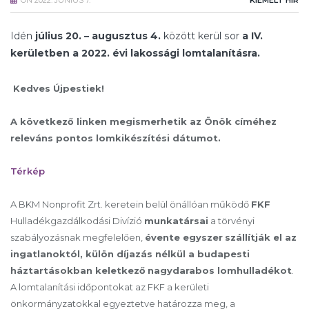
ON
2022. JÚNIUS 7.
KIEMELT HÍR
Idén
július 20. – augusztus 4.
között kerül sor
a IV.
kerületben
a 2022. évi lakossági lomtalanításra.
Kedves Újpestiek!
A következő linken megismerhetik az Önök címéhez
releváns pontos lomkikészítési dátumot.
Térkép
A BKM Nonprofit Zrt. keretein belül önállóan működő
FKF
Hulladékgazdálkodási Divízió
munkatársai
a törvényi
szabályozásnak megfelelően,
évente egyszer
szállítják el az
ingatlanoktól, külön díjazás nélkül a budapesti
háztartásokban keletkező
nagydarabos lomhulladékot
.
A lomtalanítási időpontokat az FKF a kerületi
önkormányzatokkal egyeztetve határozza meg, a