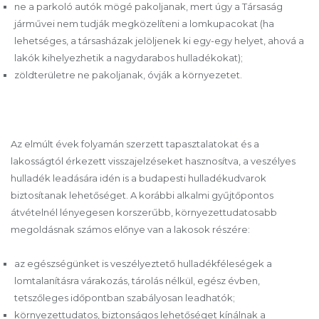
ne a parkoló autók mögé pakoljanak, mert úgy a Társaság
járművei nem tudják megközelíteni a lomkupacokat (ha
lehetséges, a társasházak jelöljenek ki egy-egy helyet, ahová a
lakók kihelyezhetik a nagydarabos hulladékokat);
zöldterületre ne pakoljanak, óvják a környezetet.
Az elmúlt évek folyamán szerzett tapasztalatokat és a
lakosságtól érkezett visszajelzéseket hasznosítva, a veszélyes
hulladék leadására idén is a budapesti hulladékudvarok
biztosítanak lehetőséget. A korábbi alkalmi gyűjtőpontos
átvételnél lényegesen korszerűbb, környezettudatosabb
megoldásnak számos előnye van a lakosok részére:
az egészségünket is veszélyeztető hulladékféleségek a
lomtalanításra várakozás, tárolás nélkül, egész évben,
tetszőleges időpontban szabályosan leadhatók;
környezettudatos, biztonságos lehetőséget kínálnak a