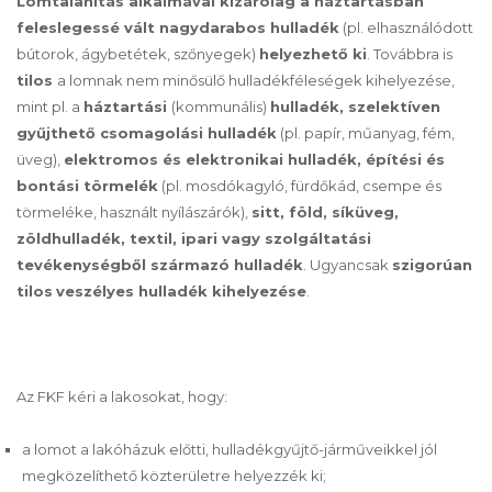
Lomtalanítás alkalmával kizárólag a háztartásban
feleslegessé vált nagydarabos hulladék
(pl. elhasználódott
bútorok, ágybetétek, szőnyegek)
helyezhető ki
. Továbbra is
tilos
a lomnak nem minősülő hulladékféleségek kihelyezése,
mint pl. a
háztartási
(kommunális)
hulladék, szelektíven
gyűjthető csomagolási hulladék
(pl. papír, műanyag, fém,
üveg),
elektromos és elektronikai hulladék, építési és
bontási törmelék
(pl. mosdókagyló, fürdőkád, csempe és
törmeléke, használt nyílászárók),
sitt, föld, síküveg,
zöldhulladék, textil, ipari vagy szolgáltatási
tevékenységből származó hulladék
. Ugyancsak
szigorúan
tilos
veszélyes hulladék kihelyezése
.
Az FKF kéri a lakosokat, hogy:
a lomot a lakóházuk előtti, hulladékgyűjtő-járműveikkel jól
megközelíthető közterületre helyezzék ki;