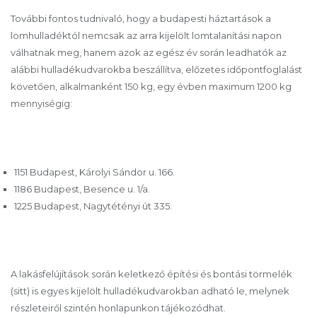
További fontos tudnivaló, hogy a budapesti háztartások a
lomhulladéktól nemcsak az arra kijelölt lomtalanítási napon
válhatnak meg, hanem azok az egész év során leadhatók az
alábbi hulladékudvarokba beszállítva, előzetes időpontfoglalást
követően, alkalmanként 150 kg, egy évben maximum 1200 kg
mennyiségig:
1151 Budapest, Károlyi Sándor u. 166.
1186 Budapest, Besence u. 1/a.
1225 Budapest, Nagytétényi út 335.
A lakásfelújítások során keletkező építési és bontási törmelék
(sitt) is egyes kijelölt hulladékudvarokban adható le, melynek
részleteiről szintén honlapunkon tájékozódhat.