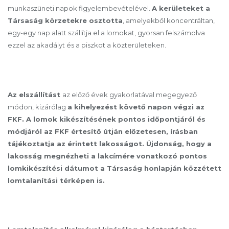
munkaszüneti napok figyelembevételével.
A kerületeket a
Társaság körzetekre osztotta
, amelyekből koncentráltan,
egy-egy nap alatt szállítja el a lomokat, gyorsan felszámolva
ezzel az akadályt és a piszkot a közterületeken.
Az elszállítást
az előző évek gyakorlatával megegyező
módon, kizárólag
a kihelyezést követő napon végzi az
FKF.
A lomok kikészítésének pontos időpontjáról és
módjáról az FKF értesítő útján előzetesen, írásban
tájékoztatja az érintett lakosságot. Újdonság, hogy a
lakosság megnézheti a lakcímére vonatkozó pontos
lomkikészítési dátumot a Társaság honlapján közzétett
lomtalanítási térképen is.