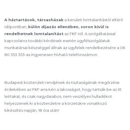
A háztartások, társasházak
a kerületi lomtalanítástól eltérő
időpontban,
külön díjazás ellenében, soron kívül is
rendelhetnek lomtalanítást
az FKF-től. A szolgáltatással
kapcsolatos további kérdések esetén ügyfélszolgálatuk
munkatársai készséggel állnak az ügyfelek rendelkezésére a 06
80 353 353-as ingyenesen hívható telefonszámon.
Budapest közterületi rendjének és tisztaságának megőrzése
érdekében az FKF arra kéri a lakosságot, hogy tartsák be az itt
leírtakat, és csak nagydarabos, nem veszélyes hulladékot
helyezzenek ki a közterületre a körzetükre vonatkozó
kikészítés napján, 18 óra után!