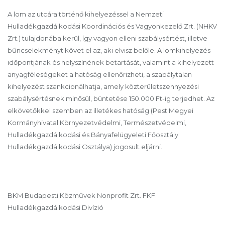
A lom az utcára történő kihelyezéssel a Nemzeti
Hulladékgazdálkodási Koordinációs és Vagyonkezelő Zrt. (NHKV
Zrt.) tulajdonába kerül, így vagyon elleni szabálysértést, illetve
bűncselekményt követ el az, aki elvisz belőle. A lomkihelyezés
időpontjának és helyszínének betartását, valamint a kihelyezett
anyagféleségeket a hatóság ellenőrizheti, a szabálytalan
kihelyezést szankcionálhatja, amely közterületszennyezési
szabálysértésnek minősül, büntetése 150.000 Ft-ig terjedhet. Az
elkövetőkkel szemben az illetékes hatóság (Pest Megyei
Kormányhivatal Környezetvédelmi, Természetvédelmi,
Hulladékgazdálkodási és Bányafelügyeleti Főosztály
Hulladékgazdálkodási Osztálya) jogosult eljárni.
BKM Budapesti Közművek Nonprofit Zrt. FKF
Hulladékgazdálkodási Divízió