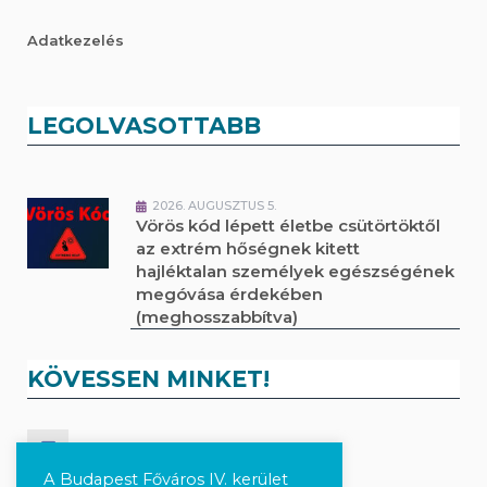
Adatkezelés
LEGOLVASOTTABB
2026. AUGUSZTUS 5.
Vörös kód lépett életbe csütörtöktől
az extrém hőségnek kitett
hajléktalan személyek egészségének
megóvása érdekében
(meghosszabbítva)
KÖVESSEN MINKET!
Kövesse a híreket Facebook-on
A Budapest Főváros IV. kerület