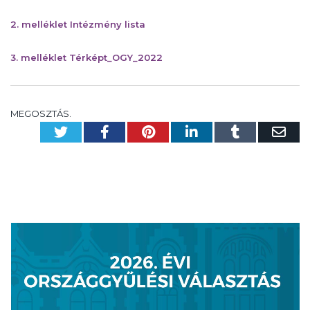
2. melléklet Intézmény lista
3. melléklet Térképt_OGY_2022
MEGOSZTÁS.
Twitter
Facebook
Pinterest
LinkedIn
Tumblr
Em