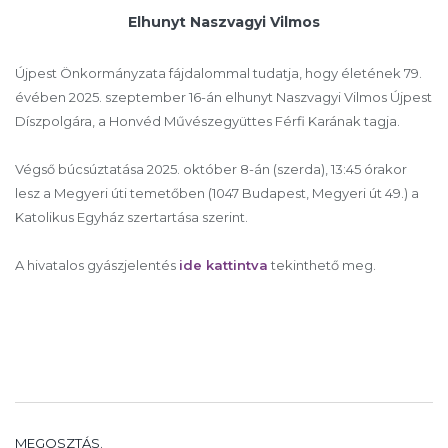
Elhunyt Naszvagyi Vilmos
Újpest Önkormányzata fájdalommal tudatja, hogy életének 79.
évében 2025. szeptember 16-án elhunyt Naszvagyi Vilmos Újpest
Díszpolgára, a Honvéd Művészegyüttes Férfi Karának tagja.
Végső búcsúztatása 2025. október 8-án (szerda), 13:45 órakor
lesz a Megyeri úti temetőben (1047 Budapest, Megyeri út 49.) a
Katolikus Egyház szertartása szerint.
A hivatalos gyászjelentés
ide kattintva
tekinthető meg.
MEGOSZTÁS.