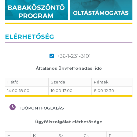
ELÉRHETŐSÉG
+36-1-231-3101
Általános Ügyfélfogadási idő
Hétfő
Szerda
Péntek
14:00-18:00
10:00-17:00
8:00-12:30
IDŐPONTFOGLALÁS
Ügyfélszolgálat elérhetősége
H
K
Sz
Cs
P