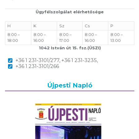
Ügyfélszolgálat elérhetősége
H
K
Sz
Cs
P
8:00 –
8:00 –
8:00 –
8:00 –
8:00 –
18:00
16:00
17:00
16:00
13:00
1042 István út 15. fsz.(ÜSZI)
+36 1 231-3101/277, +36 1 231-3235,
+36 1 231-3101/266
Újpesti Napló