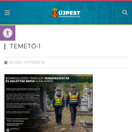
Eszköztár megnyitása
TEMETŐ-1
ON
2024. OKTÓBER 30.