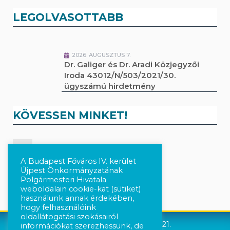
LEGOLVASOTTABB
2026. AUGUSZTUS 7.
Dr. Galiger és Dr. Aradi Közjegyzői
Iroda 43012/N/503/2021/30.
ügyszámú hirdetmény
KÖVESSEN MINKET!
Kövesse a híreket Facebook-on
A Budapest Főváros IV. kerület
Újpest Önkormányzatának
Követés Instagram-on
Polgármesteri Hivatala
weboldalain cookie-kat (sütiket)
használunk annak érdekében,
hogy felhasználóink
oldallátogatási szokásairól
Újpest Önkormányzata © 2021.
információkat szerezhessünk, de