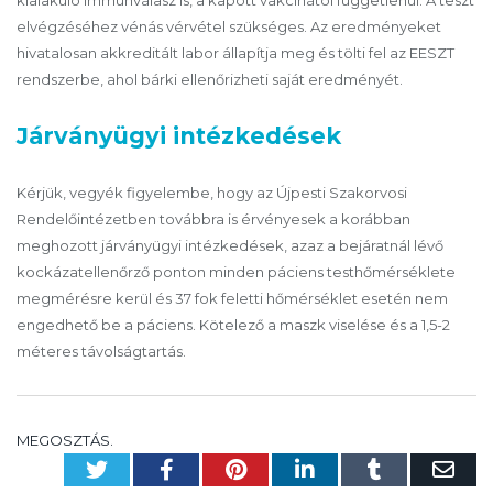
kialakuló immunválasz is, a kapott vakcinától függetlenül. A teszt
elvégzéséhez vénás vérvétel szükséges. Az eredményeket
hivatalosan akkreditált labor állapítja meg és tölti fel az EESZT
rendszerbe, ahol bárki ellenőrizheti saját eredményét.
Járványügyi intézkedések
Kérjük, vegyék figyelembe, hogy az Újpesti Szakorvosi
Rendelőintézetben továbbra is érvényesek a korábban
meghozott járványügyi intézkedések, azaz a bejáratnál lévő
kockázatellenőrző ponton minden páciens testhőmérséklete
megmérésre kerül és 37 fok feletti hőmérséklet esetén nem
engedhető be a páciens. Kötelező a maszk viselése és a 1,5-2
méteres távolságtartás.
MEGOSZTÁS.
Twitter
Facebook
Pinterest
LinkedIn
Tumblr
Em