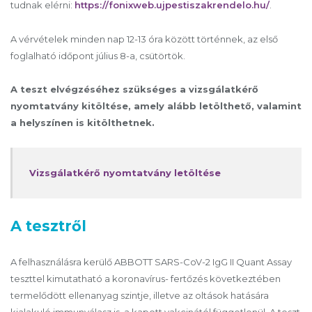
tudnak elérni:
https://fonixweb.ujpestiszakrendelo.hu/
.
A vérvételek minden nap 12-13 óra között történnek, az első
foglalható időpont július 8-a, csütörtök.
A teszt elvégzéséhez szükséges a vizsgálatkérő
nyomtatvány kitöltése, amely alább letölthető, valamint
a helyszínen is kitölthetnek.
Vizsgálatkérő nyomtatvány letöltése
A tesztről
A felhasználásra kerülő ABBOTT SARS-CoV-2 IgG II Quant Assay
teszttel kimutatható a koronavírus- fertőzés következtében
termelődött ellenanyag szintje, illetve az oltások hatására