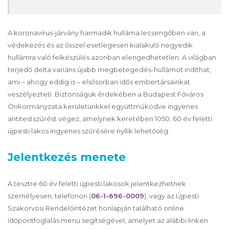
A koronavírus-járvány harmadik hulláma lecsengőben van, a
védekezés és az ősszel esetlegesen kialakuló negyedik
hullámra való felkészülés azonban elengedhetetlen. A világban
terjedő delta variáns újabb megbetegedés-hullámot indíthat,
ami – ahogy eddig is – elsősorban idős embertársainkat
veszélyezteti. Biztonságuk érdekében a Budapest Főváros
Önkormányzata kerületünkkel együttműködve ingyenes
antitestszűrést végez, amelynek keretében 1050, 60 év feletti
újpesti lakos ingyenes szűrésére nyílik lehetőség.
Jelentkezés menete
A tesztre 60 év feletti újpesti lakosok jelentkezhetnek
személyesen, telefonon (
06-1-696-0009
), vagy az Újpesti
Szakorvosi Rendelőintézet honlapján található online
időpontfoglalás menü segítségével, amelyet az alábbi linken