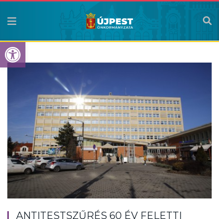
Eszköztár megnyitása
ANTITESTSZŰRÉS 60 ÉV FELETTI