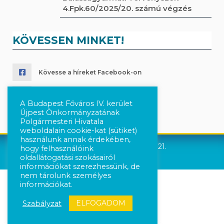
4.Fpk.60/2025/20. számú végzés
KÖVESSEN MINKET!
Kövesse a híreket Facebook-on
Követés Instagram-on
A Budapest Főváros IV. kerület
Újpest Önkormányzatának
Polgármesteri Hivatala
weboldalain cookie-kat (sütiket)
használunk annak érdekében,
Újpest Önkormányzata © 2021.
hogy felhasználóink
oldallátogatási szokásairól
információkat szerezhessünk, de
nem tárolunk személyes
információkat.
ELFOGADOM
Szabályzat