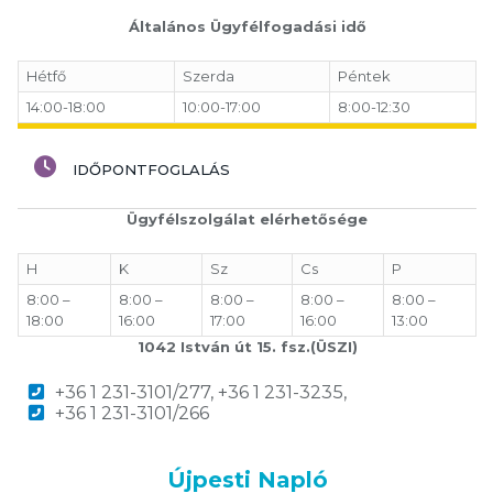
Általános Ügyfélfogadási idő
Hétfő
Szerda
Péntek
14:00-18:00
10:00-17:00
8:00-12:30
IDŐPONTFOGLALÁS
Ügyfélszolgálat elérhetősége
H
K
Sz
Cs
P
8:00 –
8:00 –
8:00 –
8:00 –
8:00 –
18:00
16:00
17:00
16:00
13:00
1042 István út 15. fsz.(ÜSZI)
+36 1 231-3101/277, +36 1 231-3235,
+36 1 231-3101/266
Újpesti Napló