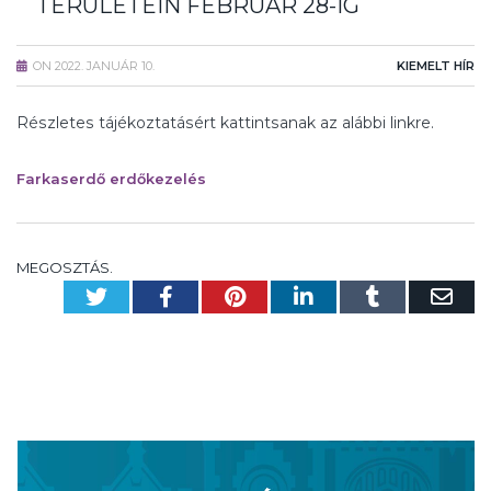
TERÜLETEIN FEBRUÁR 28-IG
ON
2022. JANUÁR 10.
KIEMELT HÍR
Részletes tájékoztatásért kattintsanak az alábbi linkre.
Farkaserdő erdőkezelés
MEGOSZTÁS.
Twitter
Facebook
Pinterest
LinkedIn
Tumblr
Em