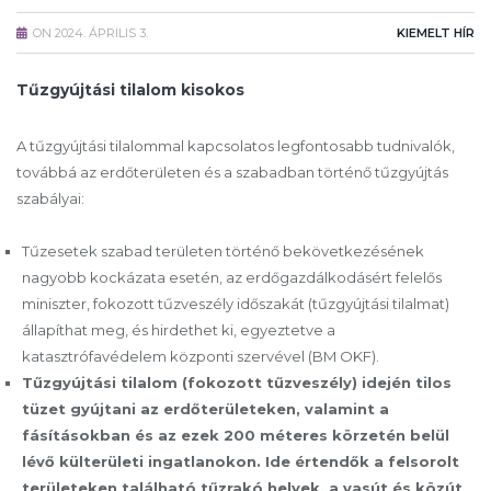
ON
2024. ÁPRILIS 3.
KIEMELT HÍR
Tűzgyújtási tilalom kisokos
A tűzgyújtási tilalommal kapcsolatos legfontosabb tudnivalók,
továbbá az erdőterületen és a szabadban történő tűzgyújtás
szabályai:
Tűzesetek szabad területen történő bekövetkezésének
nagyobb kockázata esetén, az erdőgazdálkodásért felelős
miniszter, fokozott tűzveszély időszakát (tűzgyújtási tilalmat)
állapíthat meg, és hirdethet ki, egyeztetve a
katasztrófavédelem központi szervével (BM OKF).
Tűzgyújtási tilalom (fokozott tűzveszély) idején tilos
tüzet gyújtani az erdőterületeken, valamint a
fásításokban és az ezek 200 méteres körzetén belül
lévő külterületi ingatlanokon. Ide értendők a felsorolt
területeken található tűzrakó helyek, a vasút és közút