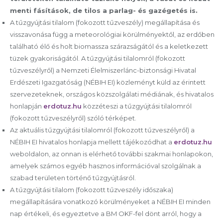
menti fásítások, de tilos a parlag- és gazégetés is.
A tűzgyújtási tilalom (fokozott tűzveszély) megállapítása és
visszavonása függ a meteorológiai körülményektől, az erdőben
található élő és holt biomassza szárazságától és a keletkezett
tüzek gyakoriságától. A tűzgyújtási tilalomról (fokozott
tűzveszélyről) a Nemzeti Élelmiszerlánc-biztonsági Hivatal
Erdészeti Igazgatóság (NÉBIH EI) közleményt küld az érintett
szervezeteknek, országos közszolgálati médiának, és hivatalos
honlapján
erdotuz.hu
közzéteszi a tűzgyújtási tilalomról
(fokozott tűzveszélyről) szóló térképet.
Az aktuális tűzgyújtási tilalomról (fokozott tűzveszélyről) a
NÉBIH EI hivatalos honlapja mellett tájékozódhat a
erdotuz.hu
weboldalon, az onnan is elérhető további szakmai honlapokon,
amelyek számos egyéb hasznos információval szolgálnak a
szabad területen történő tűzgyújtásról.
A tűzgyújtási tilalom (fokozott tűzveszély időszaka)
megállapítására vonatkozó körülményeket a NÉBIH EI minden
nap értékeli, és egyeztetve a BM OKF-fel dönt arról, hogy a