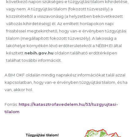
következő napon szükséges-e tűzgyújtási tilalom kihirdetése,
vagy nem. A tűzgyújtási tilalom (fokozott tűzveszély) a
közzétételtől a visszavonásig (a helyzetben bekövetkezett
változás kihirdetéséig) él. Az említett honlapokon napi
frissítéssel megtekinthető, hogy van-e érvényben tűzgyújtási
tilalom (megállapított fokozott tűzveszély). A lakosság a
lakóhelye környékén lévő erdőterületekről a NÉBIH EI által
készített
nebih.gov.hu
oldalon található erdőtérképen
találhat további információt.
A BM OKF oldalán mindig naprakész információkat talál azzal
kapcsolatban, hogy van-e érvényben tűzgyújtási tilalom, és ha
van, akkor hol.
Forrás:
https://katasztrofavedelem.hu/53/tuzgyujtasi-
tilalom