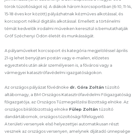
török tűzoltóságot is). A diákok három korcsoportban (6-10, 11-14,
15-18 éves kor között) pályázhatnak kézműves alkotással, és
korcsoport nélkül digitális alkotással. Emellett a történelmi
témát kedvelők irodalmi műveiken keresztül is bemutathatják
Gróf Széchenyi Ödön életét és munkásságát.
A pályaműveket korcsoport és kategória megjelöléssel április
21-ig lehet benyújtani postán vagy e-mailen, előzetes
egyeztetés után akár személyesen is, a fővárosi vagy a
vármegyei katasztrófavédelmi igazgatóságokon.
Az országos pályázat fővédnöke
dr. Góra Zoltán
tűzoltó
altábornagy, a BM Országos Katasztrófavédelmi Főigazgatóság
főigazgatója, az Országos Tűzmegelőzési Bizottság elnöke. Az
országos bírálóbizottság elnöke
Fülep Zoltán
tűzoltó
dandártábornok, országos tűzoltósági főfelügyelő.
A területi versenyek első helyezettjei automatikusan részt
vesznek az országos versenyen, amelynek díjátadó ünnepsége