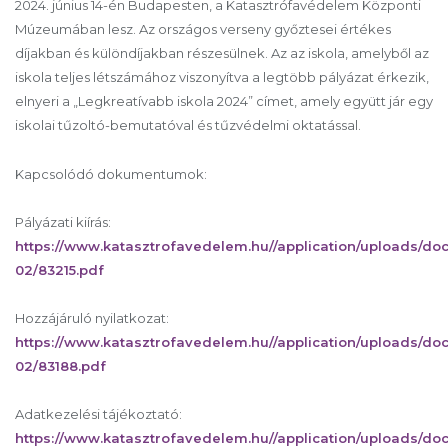
2024. június 14-én Budapesten, a Katasztrófavédelem Központi
Múzeumában lesz. Az országos verseny győztesei értékes
díjakban és különdíjakban részesülnek. Az az iskola, amelyből az
iskola teljes létszámához viszonyítva a legtöbb pályázat érkezik,
elnyeri a „Legkreatívabb iskola 2024” címet, amely együtt jár egy
iskolai tűzoltó-bemutatóval és tűzvédelmi oktatással.
Kapcsolódó dokumentumok:
Pályázati kiírás:
https://www.katasztrofavedelem.hu//application/uploads/d
02/83215.pdf
Hozzájáruló nyilatkozat:
https://www.katasztrofavedelem.hu//application/uploads/d
02/83188.pdf
Adatkezelési tájékoztató:
https://www.katasztrofavedelem.hu//application/uploads/d