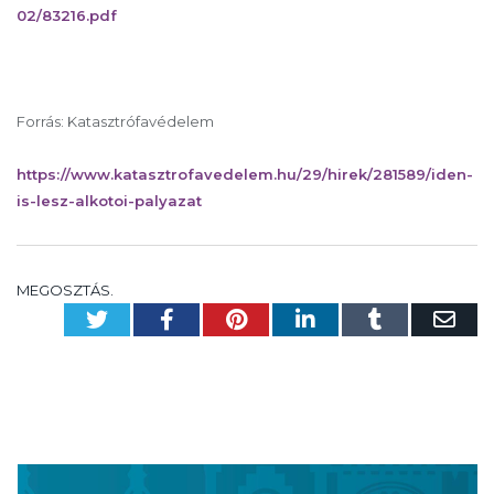
02/83216.pdf
Forrás: Katasztrófavédelem
https://www.katasztrofavedelem.hu/29/hirek/281589/iden-
is-lesz-alkotoi-palyazat
MEGOSZTÁS.
Twitter
Facebook
Pinterest
LinkedIn
Tumblr
Em