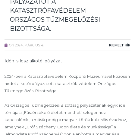
PÁLYÁZATOT A
KATASZTRÓFAVÉDELEM
ORSZÁGOS TŰZMEGELŐZÉSI
BIZOTTSÁGA.
ON
2024. MÁRCIUS 4.
KIEMELT HÍR
Idén is lesz alkotói pályázat
2024-ben a Katasztrófavédelem Központi Múzeumával közösen
hirdet alkotói pályázatot a katasztrófavédelem Országos
Tűzmegelőzési Bizottsága.
Az Országos Tűzmegelőzési Bizottság pályázatának egyik idei
témája a „Füstérzékelő életet menthet” szlogenhez
kapcsolódik, a másik pedig a magyar–török kulturális évadhoz,
amelynek „Gróf Széchenyi Ödön élete és munkássága” a
jelmondata (Gróf Széchenyi Ödön alapította a magyar és a