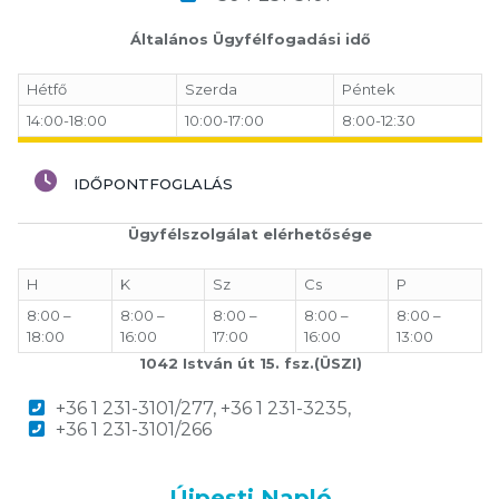
Általános Ügyfélfogadási idő
Hétfő
Szerda
Péntek
14:00-18:00
10:00-17:00
8:00-12:30
IDŐPONTFOGLALÁS
Ügyfélszolgálat elérhetősége
H
K
Sz
Cs
P
8:00 –
8:00 –
8:00 –
8:00 –
8:00 –
18:00
16:00
17:00
16:00
13:00
1042 István út 15. fsz.(ÜSZI)
+36 1 231-3101/277, +36 1 231-3235,
+36 1 231-3101/266
Újpesti Napló