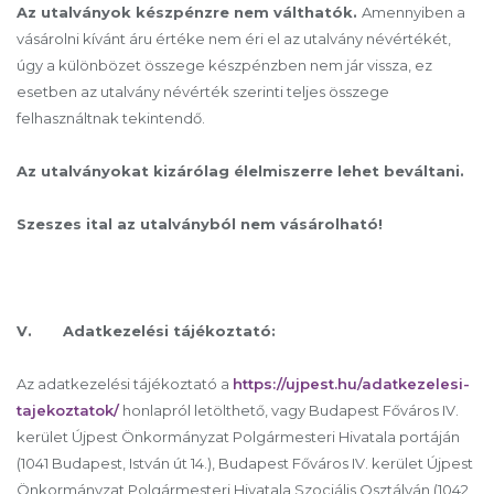
Az utalványok készpénzre nem válthatók.
Amennyiben a
vásárolni kívánt áru értéke nem éri el az utalvány névértékét,
úgy a különbözet összege készpénzben nem jár vissza, ez
esetben az utalvány névérték szerinti teljes összege
felhasználtnak tekintendő.
Az utalványokat kizárólag élelmiszerre lehet beváltani.
Szeszes ital az utalványból nem vásárolható!
V. Adatkezelési tájékoztató:
Az adatkezelési tájékoztató a
https://ujpest.hu/adatkezelesi-
tajekoztatok/
honlapról letölthető, vagy Budapest Főváros IV.
kerület Újpest Önkormányzat Polgármesteri Hivatala portáján
(1041 Budapest, István út 14.), Budapest Főváros IV. kerület Újpest
Önkormányzat Polgármesteri Hivatala Szociális Osztályán (1042