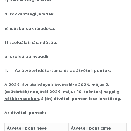
c) rokkantsági ellátás,
d) rokkantsági járadék,
e) időskorúak járadéka,
f) szolgálati járandóság,
g) szolgálati nyugdíj.
II. Az átvétel időtartama és az átvételi pontok:
A 2024. évi utalványok átvételére 2024. május 2.
(csütörtök) napjától 2024. május 10. (péntek) napjáig
hétköznapokon
, 5 (öt) átvételi ponton lesz lehetőség.
Az átvételi pontok:
Átvételi pont neve
Átvételi pont címe