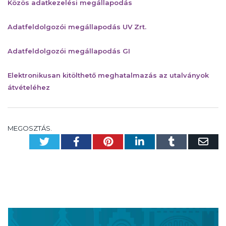
Közös adatkezelési megállapodás
Adatfeldolgozói megállapodás UV Zrt.
Adatfeldolgozói megállapodás GI
Elektronikusan kitölthető meghatalmazás az utalványok
átvételéhez
MEGOSZTÁS.
Twitter
Facebook
Pinterest
LinkedIn
Tumblr
Em