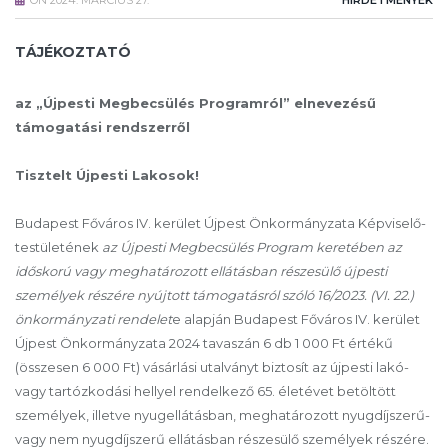
ON
2024. MÁRCIUS 27.
HIRDETMÉNYEK
TÁJÉKOZTATÓ
az „Újpesti Megbecsülés Programról” elnevezésű
támogatási rendszerről
Tisztelt Újpesti Lakosok!
Budapest Főváros IV. kerület Újpest Önkormányzata Képviselő-
testületének
az Újpesti Megbecsülés Program keretében az
időskorú vagy meghatározott ellátásban részesülő újpesti
személyek részére nyújtott támogatásról szóló
16/2023. (VI. 22.)
önkormányzati rendelet
e alapján Budapest Főváros IV. kerület
Újpest Önkormányzata 2024 tavaszán 6 db 1 000 Ft értékű
(összesen 6 000 Ft) vásárlási utalványt biztosít az újpesti lakó-
vagy tartózkodási hellyel rendelkező 65. életévet betöltött
személyek, illetve nyugellátásban, meghatározott nyugdíjszerű-
vagy nem nyugdíjszerű ellátásban részesülő személyek részére.