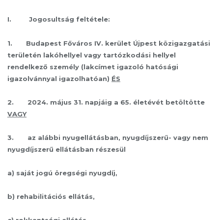
I. Jogosultság feltétele:
1. Budapest Főváros IV. kerület Újpest közigazgatási
területén lakóhellyel vagy tartózkodási hellyel
rendelkező személy (lakcímet igazoló hatósági
igazolvánnyal igazolhatóan)
ÉS
2. 2024. május 31. napjáig a 65. életévét betöltötte
VAGY
3. az alábbi nyugellátásban, nyugdíjszerű- vagy nem
nyugdíjszerű ellátásban részesül
a) saját jogú öregségi nyugdíj,
b) rehabilitációs ellátás,