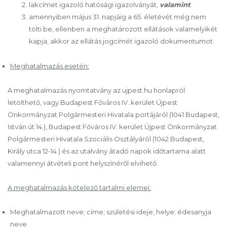
lakcímet igazoló hatósági igazolványát,
valamint
amennyiben május 31. napjáig a 65. életévét még nem
tölti be, ellenben a meghatározott ellátások valamelyikét
kapja, akkor az ellátás jogcímét igazoló dokumentumot.
Meghatalmazás esetén:
A meghatalmazás nyomtatvány az ujpest.hu honlapról
letölthető, vagy Budapest Főváros IV. kerület Újpest
Önkormányzat Polgármesteri Hivatala portájáról (1041 Budapest,
István út 14.), Budapest Főváros IV. kerület Újpest Önkormányzat
Polgármesteri Hivatala Szociális Osztályáról (1042 Budapest,
Király utca 12-14.) és az utalvány átadó napok időtartama alatt
valamennyi átvételi pont helyszínéről elvihető.
A meghatalmazás kötelező tartalmi elemei:
Meghatalmazott neve; címe; születési ideje, helye; édesanyja
neve