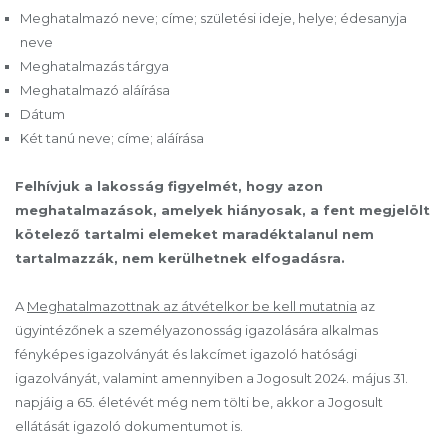
Meghatalmazó neve; címe; születési ideje, helye; édesanyja
neve
Meghatalmazás tárgya
Meghatalmazó aláírása
Dátum
Két tanú neve; címe; aláírása
Felhívjuk a lakosság figyelmét, hogy azon
meghatalmazások, amelyek hiányosak, a fent megjelölt
kötelező tartalmi elemeket maradéktalanul nem
tartalmazzák, nem kerülhetnek elfogadásra.
A
Meghatalmazottnak az átvételkor be kell mutatnia
az
ügyintézőnek a személyazonosság igazolására alkalmas
fényképes igazolványát és lakcímet igazoló hatósági
igazolványát, valamint amennyiben a Jogosult 2024. május 31.
napjáig a 65. életévét még nem tölti be, akkor a Jogosult
ellátását igazoló dokumentumot is.