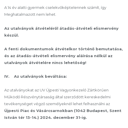
A 14 év alatti gyermek cselekvőképtelennek számít, így
Meghatalmazott nem lehet.
Az utalványok átvételéről átadás-átvételi elismervény
készül.
A fenti dokumentumok átvételkor történő bemutatása,
és az átadás-átvételi elismervény aláírása nélkül az
utalványok átvételére nincs lehetőség!
IV. Az utalványok beváltása:
Az utalványokat az UV Újpesti Vagyonkezelő Zártkörűen
Működő Részvénytársaság által szerződött kereskedelmi
tevékenységet végző személyeknél lehet felhasználni az
Újpesti Piac és Vásárcsarnokban (1042 Budapest, Szent
István tér 13-14.) 2024. december 31-ig.