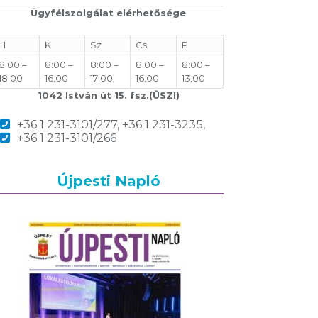
Ügyfélszolgálat elérhetősége
H
K
Sz
Cs
P
8:00 –
8:00 –
8:00 –
8:00 –
8:00 –
18:00
16:00
17:00
16:00
13:00
1042 István út 15. fsz.(ÜSZI)
+36 1 231-3101/277, +36 1 231-3235,
+36 1 231-3101/266
Újpesti Napló