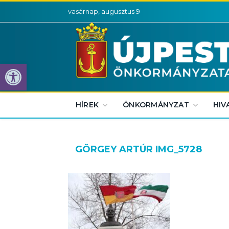
vasárnap, augusztus 9
Eszköztár megnyitása
HÍREK
ÖNKORMÁNYZAT
HIV
GÖRGEY ARTÚR IMG_5728