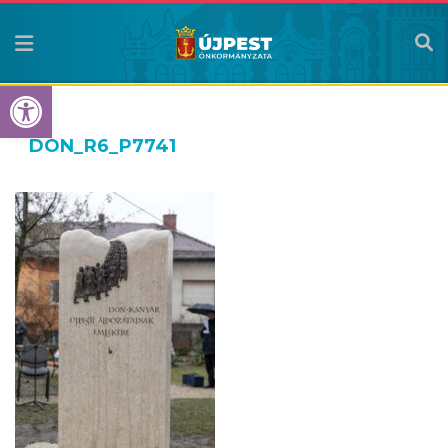
Eszköztár megnyitása
DON_R6_P7741