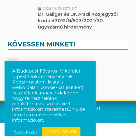
2026. AUGUSZTUS 7.
Dr. Galiger és Dr. Aradi Közjegyzői
Iroda 43012/N/503/2021/30.
ügyszámú hirdetmény
KÖVESSEN MINKET!
Kövesse a híreket Facebook-on
A Budapest Főváros IV. kerület
Újpest Önkormányzatának
Követés Instagram-on
Polgármesteri Hivatala
weboldalain cookie-kat (sütiket)
használunk annak érdekében,
hogy felhasználóink
oldallátogatási szokásairól
Újpest Önkormányzata © 2021.
információkat szerezhessünk, de
nem tárolunk személyes
információkat.
ELFOGADOM
Szabályzat