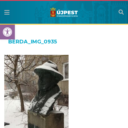
Eszköztár megnyitása
BERDA_IMG_0935