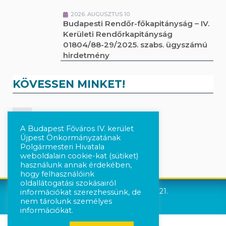
2026. AUGUSZTUS 10.
Budapesti Rendőr-főkapitányság – IV.
Kerületi Rendőrkapitányság
01804/88-29/2025. szabs. ügyszámú
hirdetmény
KÖVESSEN MINKET!
Kövesse a híreket Facebook-on
A Budapest Főváros IV. kerület
Újpest Önkormányzatának
Követés Instagram-on
Polgármesteri Hivatala
weboldalain cookie-kat (sütiket)
használunk annak érdekében,
hogy felhasználóink
oldallátogatási szokásairól
Újpest Önkormányzata © 2021.
információkat szerezhessünk, de
nem tárolunk személyes
információkat.