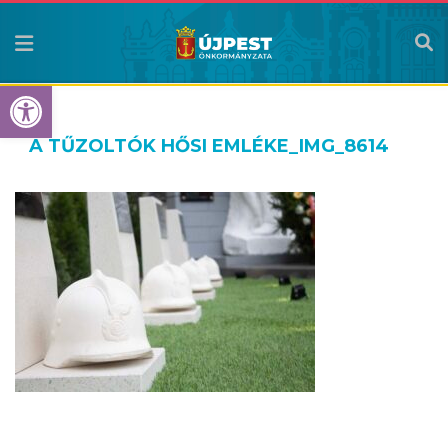
Eszköztár megnyitása
A TŰZOLTÓK HŐSI EMLÉKE_IMG_8614