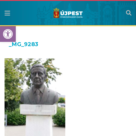
Eszköztár megnyitása
_MG_9283