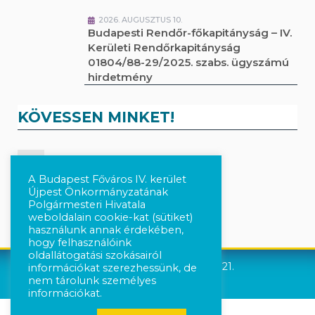
2026. AUGUSZTUS 10.
Budapesti Rendőr-főkapitányság – IV.
Kerületi Rendőrkapitányság
01804/88-29/2025. szabs. ügyszámú
hirdetmény
KÖVESSEN MINKET!
Kövesse a híreket Facebook-on
A Budapest Főváros IV. kerület
Újpest Önkormányzatának
Követés Instagram-on
Polgármesteri Hivatala
weboldalain cookie-kat (sütiket)
használunk annak érdekében,
hogy felhasználóink
oldallátogatási szokásairól
Újpest Önkormányzata © 2021.
információkat szerezhessünk, de
nem tárolunk személyes
információkat.