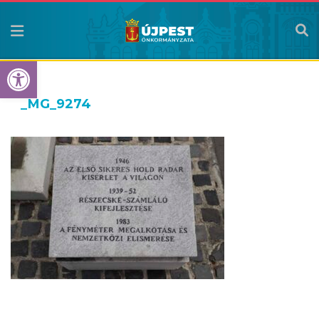
Eszköztár megnyitása
_MG_9274