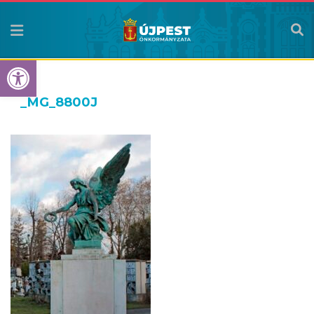
Eszköztár megnyitása
_MG_8800J