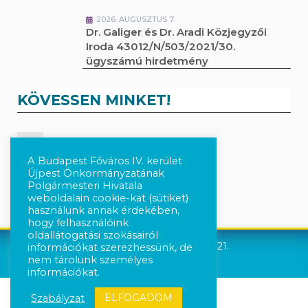
2026. AUGUSZTUS 7.
Dr. Galiger és Dr. Aradi Közjegyzői
Iroda 43012/N/503/2021/30.
ügyszámú hirdetmény
KÖVESSEN MINKET!
Kövesse a híreket Facebook-on
A Budapest Főváros IV. kerület
Újpest Önkormányzatának
Követés Instagram-on
Polgármesteri Hivatala
weboldalain cookie-kat (sütiket)
használunk annak érdekében,
hogy felhasználóink
oldallátogatási szokásairól
Újpest Önkormányzata © 2021.
információkat szerezhessünk, de
nem tárolunk személyes
információkat.
ELFOGADOM
Szabályzat