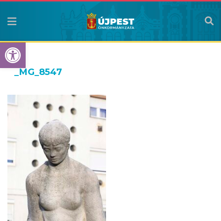
Eszköztár megnyitása
_MG_8547