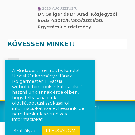
2026. AUGUSZTUS 7.
Dr. Galiger és Dr. Aradi Közjegyzői
Iroda 43012/N/503/2021/30.
ügyszámú hirdetmény
KÖVESSEN MINKET!
Kövesse a híreket Facebook-on
A Budapest Főváros IV. kerület
Újpest Önkormányzatának
Követés Instagram-on
Polgármesteri Hivatala
weboldalain cookie-kat (sütiket)
használunk annak érdekében,
hogy felhasználóink
oldallátogatási szokásairól
Újpest Önkormányzata © 2021.
információkat szerezhessünk, de
nem tárolunk személyes
információkat.
ELFOGADOM
Szabályzat