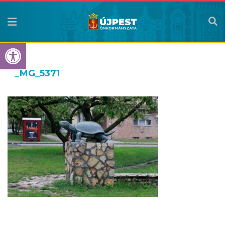
Eszköztár megnyitása
_MG_5371