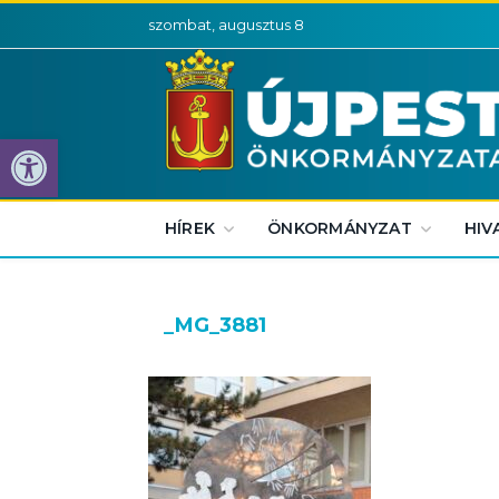
szombat, augusztus 8
Eszköztár megnyitása
HÍREK
ÖNKORMÁNYZAT
HIV
_MG_3881