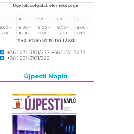
Ügyfélszolgálat elérhetősége
H
K
Sz
Cs
P
8:00 –
8:00 –
8:00 –
8:00 –
8:00 –
18:00
16:00
17:00
16:00
13:00
1042 István út 15. fsz.(ÜSZI)
+36 1 231-3101/277, +36 1 231-3235,
+36 1 231-3101/266
Újpesti Napló