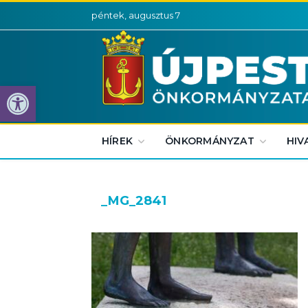
péntek, augusztus 7
Eszköztár megnyitása
HÍREK
ÖNKORMÁNYZAT
HIV
_MG_2841