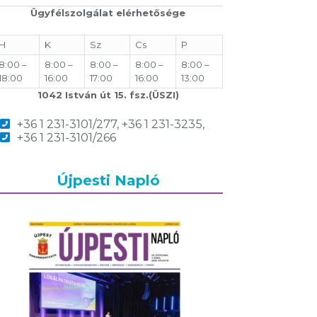
Ügyfélszolgálat elérhetősége
H
K
Sz
Cs
P
8:00 –
8:00 –
8:00 –
8:00 –
8:00 –
18:00
16:00
17:00
16:00
13:00
1042 István út 15. fsz.(ÜSZI)
+36 1 231-3101/277, +36 1 231-3235,
+36 1 231-3101/266
Újpesti Napló