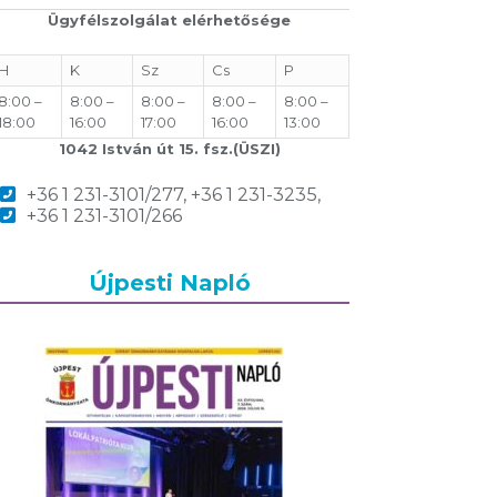
Ügyfélszolgálat elérhetősége
H
K
Sz
Cs
P
8:00 –
8:00 –
8:00 –
8:00 –
8:00 –
18:00
16:00
17:00
16:00
13:00
1042 István út 15. fsz.(ÜSZI)
+36 1 231-3101/277, +36 1 231-3235,
+36 1 231-3101/266
Újpesti Napló