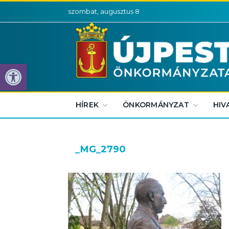
szombat, augusztus 8
Eszköztár megnyitása
HÍREK
ÖNKORMÁNYZAT
HIV
_MG_2790